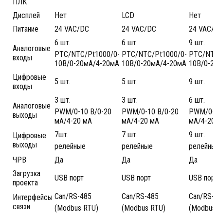
ПЛК
Дисплей
Нет
LCD
Нет
Питание
24 VAC/DC
24 VAC/DC
24 VAC/
6 шт.
6 шт.
9 шт.
Аналоговые
PTC/NTC/Pt1000/0-
PTC/NTC/Pt1000/0-
PTC/NTC
входы
10В/0-20мА/4-20мА
10В/0-20мА/4-20мА
10В/0-2
Цифровые
5 шт.
5 шт.
9 шт.
входы
3 шт.
3 шт.
6 шт.
Аналоговые
PWM/0-10 В/0-20
PWM/0-10 В/0-20
PWM/0-1
выходы
мА/4-20 мА
мА/4-20 мА
мА/4-20
7шт.
7 шт.
9 шт.
Цифровые
выходы
релейные
релейные
релейны
ЧРВ
Да
Да
Да
Загрузка
USB порт
USB порт
USB порт
проекта
Can/RS-485
Can/RS-485
Can/RS-
Интерфейсы
связи
(Modbus RTU)
(Modbus RTU)
(Modbus 