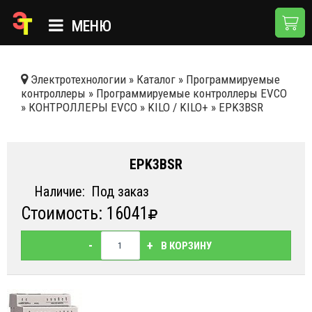
МЕНЮ
ГЛАВНАЯ
Электротехнологии
»
Каталог
»
Программируемые
контроллеры
»
Программируемые контроллеры EVCO
КАТАЛОГ
»
КОНТРОЛЛЕРЫ EVCO
»
KILO / KILO+
»
EPK3BSR
О КОМПАНИИ
ПРИМЕНЕНИЯ
EPK3BSR
НОВОСТИ
Наличие:
Под заказ
Стоимость: 16041
ДОСТАВКА И ОПЛАТА
КОНТАКТЫ
-
+
В КОРЗИНУ