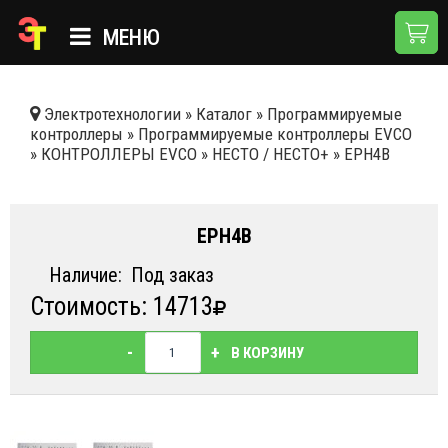
МЕНЮ
ГЛАВНАЯ
Электротехнологии
»
Каталог
»
Программируемые
контроллеры
»
Программируемые контроллеры EVCO
КАТАЛОГ
»
КОНТРОЛЛЕРЫ EVCO
»
HECTO / HECTO+
»
EPH4B
О КОМПАНИИ
ПРИМЕНЕНИЯ
EPH4B
НОВОСТИ
Наличие:
Под заказ
Стоимость: 14713
ДОСТАВКА И ОПЛАТА
КОНТАКТЫ
-
+
В КОРЗИНУ