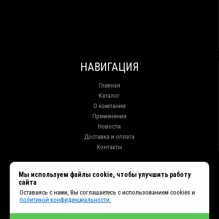
НАВИГАЦИЯ
Главная
Каталог
О компании
Применения
Новости
Доставка и оплата
Контакты
КОНТАКТЫ
Мы используем файлы cookie, чтобы улучшить работу
сайта
г. Иркутск ул. Клары Цеткин, 16, офис 15
Оставаясь с нами, Вы соглашаетесь с использованием cookies и
+7 (914) 010-76-83, 8 (3952) 93-27-93 - Отдел продаж
политикой конфиденциальности.
+7 (950) 075-85-99 - Техническая поддержка
info@et38.ru - Общая почта
et1@et38.ru - Отдел продаж