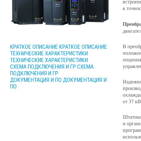
встроен
к точно
Преобра
двигате
В преоб
КРАТКОЕ ОПИСАНИЕ
КРАТКОЕ ОПИСАНИЕ
положен
ТЕХНИЧЕСКИЕ ХАРАКТЕРИСТИКИ
опциона
ТЕХНИЧЕСКИЕ ХАРАКТЕРИСТИКИ
управле
СХЕМА ПОДКЛЮЧЕНИЯ И ГР
СХЕМА
ПОДКЛЮЧЕНИЯ И ГР
ДОКУМЕНТАЦИЯ И ПО
ДОКУМЕНТАЦИЯ И
Надежно
ПО
произво
охлажда
от 37 к
Штатный
и орган
програм
использо