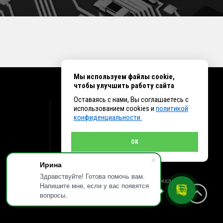
Мы используем файлы cookie,
чтобы улучшить работу сайта
Оставаясь с нами, Вы соглашаетесь с
КОНТАКТЫ
использованием cookies и
политикой
конфиденциальности.
г. Иркутск ул. Клары Цеткин, 16, офис 15
+7 (914) 010-76-83, 8 (3952) 93-27-93 - Отдел
продаж
OK
+7 (950) 075-85-99 - Техническая поддержка
info@et38.ru - Общая почта
Ирина
et1@et38.ru - Отдел продаж
et2@et38.ru - Отдел продаж
Здравствуйте! Готова помочь вам.
et3@et38.ru - Техническая поддержка
Напишите мне, если у вас появятся
вопросы.
Создание сайтов - Инсайд