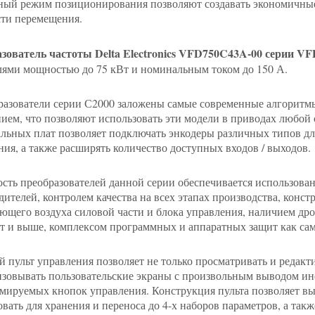
ный режим позиционирования позволяют создавать экономичные
сти перемещения.
зователь частоты Delta Electronics VFD750C43A-00 серии VF
лями мощностью до 75 кВт и номинальным током до 150 А.
разователи серии С2000 заложены самые современные алгоритм
ием, что позволяют использовать эти модели в приводах любой
льных плат позволяет подключать энкодеры различных типов дл
ния, а также расширять количество доступных входов / выходов.
сть преобразователей данной серии обеспечивается использо
дителей, контролем качества на всех этапах производства, конс
ющего воздуха силовой части и блока управления, наличием дро
Вт и выше, комплексом программных и аппаратных защит как само
 пульт управления позволяет не только просматривать и редакт
изовывать пользовательские экраны с произвольным выводом и
мируемых кнопок управления. Конструкция пульта позволяет вын
вать для хранения и переноса до 4-х наборов параметров, а такж