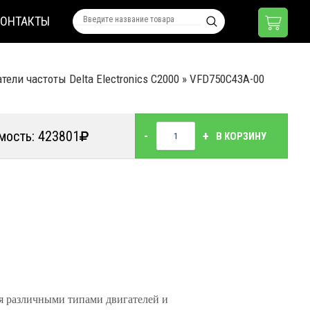
КОНТАКТЫ
ели частоты Delta Electronics C2000
»
VFD750C43A-00
мость: 423801
-
+
В КОРЗИНУ
я различными типами двигателей и