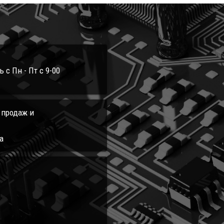
с Пн - Пт с 9-00
л продаж и
а