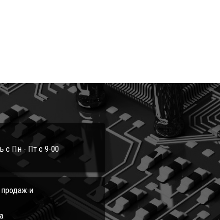
с Пн - Пт с 9-00
л продаж и
а