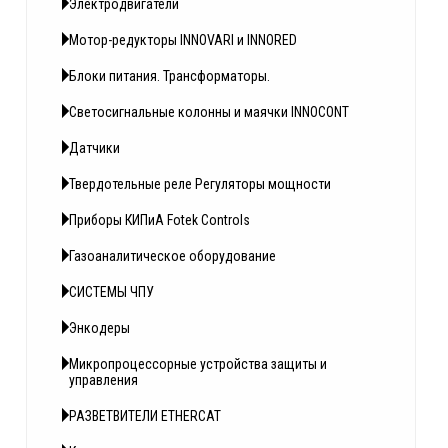
Электродвигатели
Мотор-редукторы INNOVARI и INNORED
Блоки питания. Трансформаторы.
Светосигнальные колонны и маячки INNOCONT
Датчики
Твердотельные реле Регуляторы мощности
Приборы КИПиА Fotek Controls
Газоаналитическое оборудование
СИСТЕМЫ ЧПУ
Энкодеры
Микропроцессорные устройства защиты и
управления
РАЗВЕТВИТЕЛИ ETHERCAT