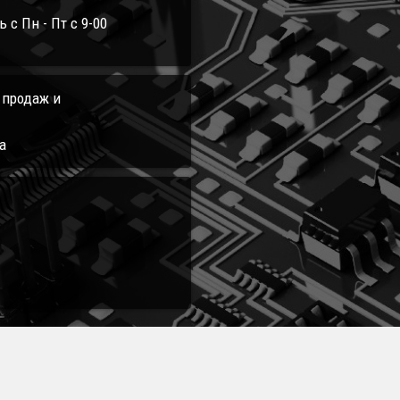
с Пн - Пт с 9-00
л продаж и
а