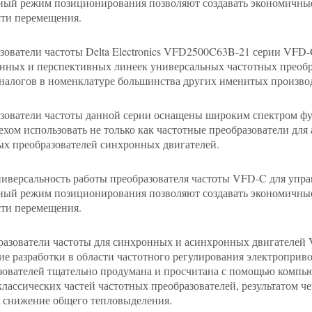
ный режим позиционирования позволяют создавать экономичные
сти перемещения.
зователи частоты Delta Electronics VFD2500C63B-21 серии VFD-
нных и перспективных линеек универсальных частотных преобра
налогов в номенклатуре большинства других именитых произво
зователи частоты данной серии оснащены широким спектром фу
пехом использовать не только как частотные преобразователи для
ых преобразователей синхронных двигателей.
ниверсальность работы преобразователя частоты VFD-C для упр
ный режим позиционирования позволяют создавать экономичные
сти перемещения.
разователи частоты для синхронных и асинхронных двигателей
ие разработки в области частотного регулирования электроприв
зователей тщательно продумана и просчитана с помощью комп
классических частей частотных преобразователей, результатом ч
и снижение общего тепловыделения.