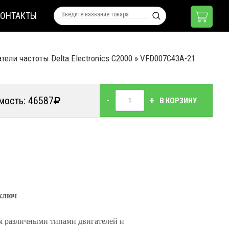
КОНТАКТЫ
ели частоты Delta Electronics C2000
»
VFD007C43A-21
мость: 46587
-
+
В КОРЗИНУ
 ключ
я различными типами двигателей и