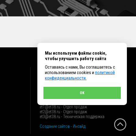
Мы используем файлы cookie,
чтобы улучшить работу сайта
Оставаясь с нами, Вы соглашаетесь с
КОНТАКТЫ
использованием cookies и
политикой
конфиденциальности.
г. Иркутск ул. Клары Цеткин, 16, офис 15
+7 (914) 010-76-83, 8 (3952) 93-27-93 - Отдел
продаж
OK
+7 (950) 075-85-99 - Техническая поддержка
info@et38.ru - Общая почта
et1@et38.ru - Отдел продаж
et2@et38.ru - Отдел продаж
et3@et38.ru - Техническая поддержка
Создание сайтов - Инсайд