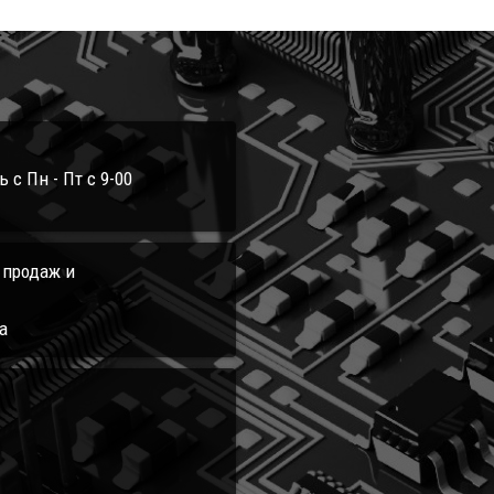
с Пн - Пт с 9-00
л продаж и
а