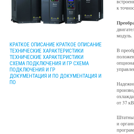
встроен
к точно
Преобра
двигате
модуль.
КРАТКОЕ ОПИСАНИЕ
КРАТКОЕ ОПИСАНИЕ
В преоб
ТЕХНИЧЕСКИЕ ХАРАКТЕРИСТИКИ
положен
ТЕХНИЧЕСКИЕ ХАРАКТЕРИСТИКИ
опциона
СХЕМА ПОДКЛЮЧЕНИЯ И ГР
СХЕМА
управле
ПОДКЛЮЧЕНИЯ И ГР
ДОКУМЕНТАЦИЯ И ПО
ДОКУМЕНТАЦИЯ И
ПО
Надежно
произво
охлажда
от 37 к
Штатный
и орган
програм