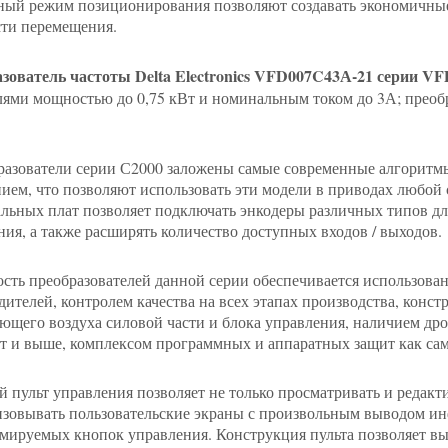
ный режим позиционирования позволяют создавать экономичные
сти перемещения.
зователь частоты Delta Electronics VFD007C43А-21 серии VF
лями мощностью до 0,75 кВт и номинальным током до 3А; преоб
разователи серии С2000 заложены самые современные алгоритм
ием, что позволяют использовать эти модели в приводах любой
льных плат позволяет подключать энкодеры различных типов дл
ния, а также расширять количество доступных входов / выходов.
сть преобразователей данной серии обеспечивается использо
дителей, контролем качества на всех этапах производства, конс
ющего воздуха силовой части и блока управления, наличием дро
Вт и выше, комплексом программных и аппаратных защит как само
 пульт управления позволяет не только просматривать и редакт
изовывать пользовательские экраны с произвольным выводом и
мируемых кнопок управления. Конструкция пульта позволяет вын