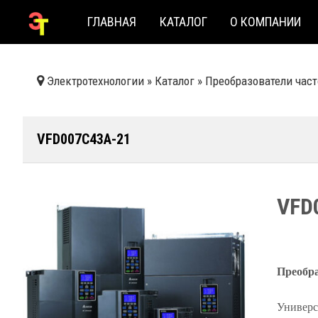
ГЛАВНАЯ
КАТАЛОГ
О КОМПАНИИ
Электротехнологии
»
Каталог
»
Преобразователи час
VFD007C43A-21
VFD
Преобра
Универс