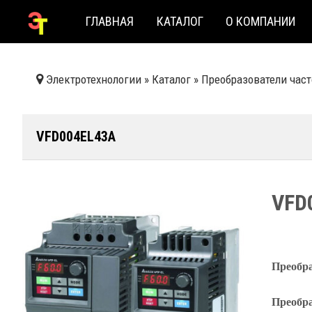
ГЛАВНАЯ
КАТАЛОГ
О КОМПАНИИ
Электротехнологии
»
Каталог
»
Преобразователи час
VFD004EL43A
VFD
Преобра
Преобра