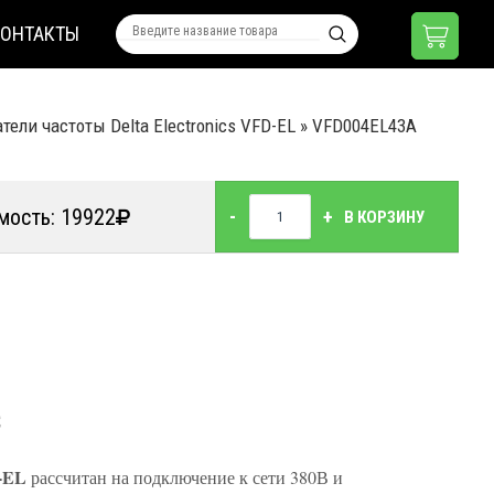
КОНТАКТЫ
тели частоты Delta Electronics VFD-EL
»
VFD004EL43A
мость: 19922
-
+
В КОРЗИНУ
С
D-EL
рассчитан на подключение к сети 380В и