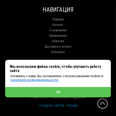
НАВИГАЦИЯ
Главная
Каталог
О компании
Применения
Новости
Доставка и оплата
Контакты
КОНТАКТЫ
Мы используем файлы cookie, чтобы улучшить работу
сайта
г. Иркутск ул. Клары Цеткин, 16, офис 15
Оставаясь с нами, Вы соглашаетесь с использованием cookies и
+7 (914) 010-76-83, 8 (3952) 93-27-93 - Отдел продаж
политикой конфиденциальности.
+7 (950) 075-85-99 - Техническая поддержка
info@et38.ru - Общая почта
et1@et38.ru - Отдел продаж
OK
et2@et38.ru - Отдел продаж
et3@et38.ru - Техническая поддержка
Создание сайтов - Инсайд