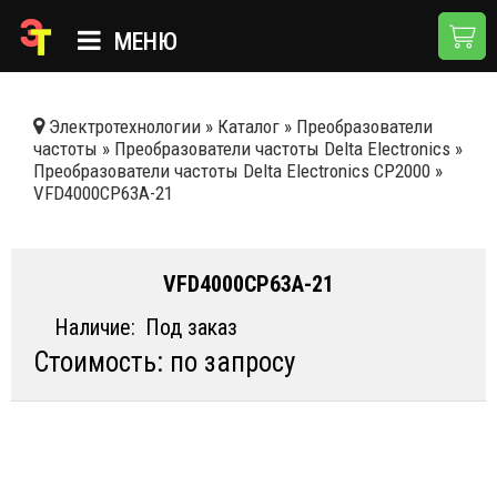
МЕНЮ
ГЛАВНАЯ
Электротехнологии
»
Каталог
»
Преобразователи
частоты
»
Преобразователи частоты Delta Electronics
»
КАТАЛОГ
Преобразователи частоты Delta Electronics CP2000
»
VFD4000CP63A-21
О КОМПАНИИ
ПРИМЕНЕНИЯ
VFD4000CP63A-21
НОВОСТИ
Наличие:
Под заказ
ДОСТАВКА И ОПЛАТА
Стоимость: по запросу
КОНТАКТЫ