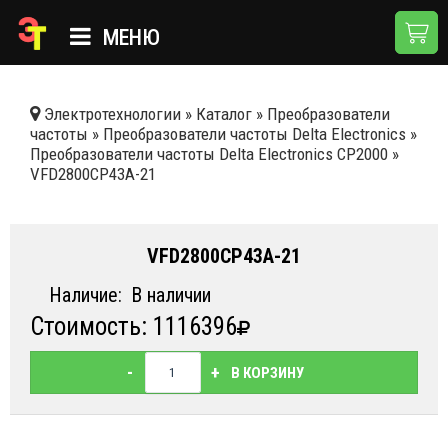
МЕНЮ
ГЛАВНАЯ
Электротехнологии
»
Каталог
»
Преобразователи
частоты
»
Преобразователи частоты Delta Electronics
»
КАТАЛОГ
Преобразователи частоты Delta Electronics CP2000
»
VFD2800CP43A-21
О КОМПАНИИ
ПРИМЕНЕНИЯ
VFD2800CP43A-21
НОВОСТИ
Наличие:
В наличии
ДОСТАВКА И ОПЛАТА
Стоимость: 1116396
КОНТАКТЫ
-
+
В КОРЗИНУ