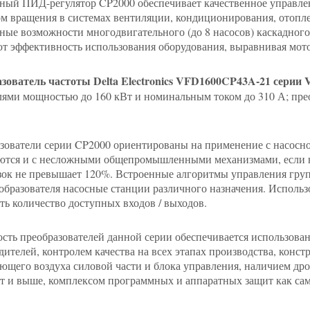
ный ПИД-регулятор CP2000 обеспечивает качественное управле
м вращения в системах вентиляции, кондиционирования, отоплен
ные возможности многодвигательного (до 8 насосов) каскадног
т эффективность использования оборудования, выравнивая мото
зователь частоты Delta Electronics VFD1600CP43A-21 серии
лями мощностью до 160 кВт и номинальным током до 310 А; пре
зователи серии CP2000 ориентированы на применение с насосно
ются и с несложными общепромышленными механизмами, если не 
зок не превышает 120%. Встроенные алгоритмы управления групп
еобразователя насосные станции различного назначения. Исполь
ть количество доступных входов / выходов.
сть преобразователей данной серии обеспечивается использо
дителей, контролем качества на всех этапах производства, конс
ющего воздуха силовой части и блока управления, наличием дро
Вт и выше, комплексом программных и аппаратных защит как само