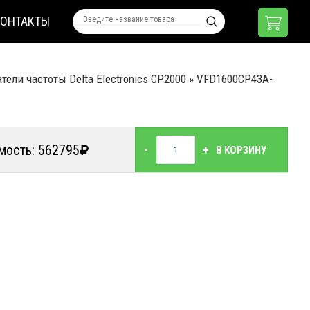
КОНТАКТЫ
тели частоты Delta Electronics CP2000
»
VFD1600CP43A-
мость: 562795
-
+
В КОРЗИНУ