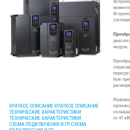
Встроен
моменто
Встроен
улучшаю
Преобра
двигате
модуль.
Преобра
справля
перегру
базе пр
расширя
Надежно
произво
КРАТКОЕ ОПИСАНИЕ
КРАТКОЕ ОПИСАНИЕ
охлажда
ТЕХНИЧЕСКИЕ ХАРАКТЕРИСТИКИ
от 45 к
ТЕХНИЧЕСКИЕ ХАРАКТЕРИСТИКИ
СХЕМА ПОДКЛЮЧЕНИЯ И ГР
СХЕМА