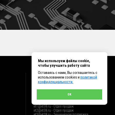
Мы используем файлы cookie,
чтобы улучшить работу сайта
Оставаясь с нами, Вы соглашаетесь с
КОНТАКТЫ
использованием cookies и
политикой
конфиденциальности.
г. Иркутск ул. Клары Цеткин, 16, офис 15
+7 (914) 010-76-83, 8 (3952) 93-27-93 - Отдел
продаж
OK
+7 (950) 075-85-99 - Техническая поддержка
info@et38.ru - Общая почта
et1@et38.ru - Отдел продаж
et2@et38.ru - Отдел продаж
et3@et38.ru - Техническая поддержка