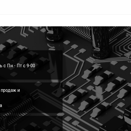
с Пн - Пт с 9-00
л продаж и
а