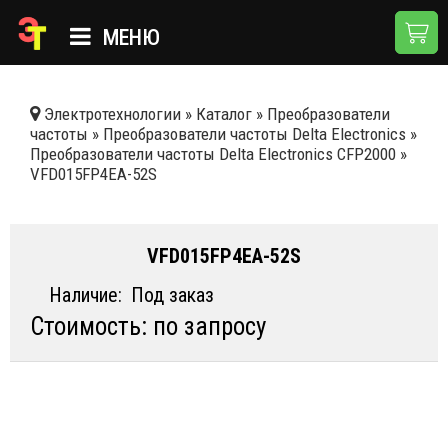
МЕНЮ
ГЛАВНАЯ
Электротехнологии
»
Каталог
»
Преобразователи
частоты
»
Преобразователи частоты Delta Electronics
»
КАТАЛОГ
Преобразователи частоты Delta Electronics CFP2000
»
VFD015FP4EA-52S
О КОМПАНИИ
ПРИМЕНЕНИЯ
VFD015FP4EA-52S
НОВОСТИ
Наличие:
Под заказ
ДОСТАВКА И ОПЛАТА
Стоимость: по запросу
КОНТАКТЫ