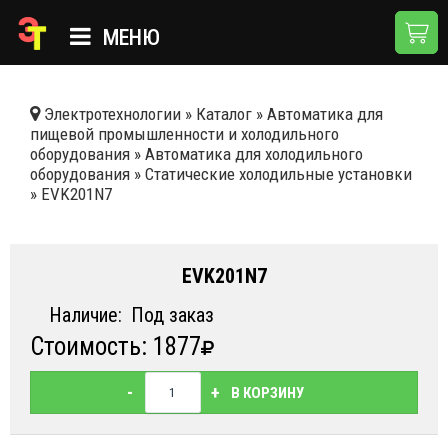
МЕНЮ
ГЛАВНАЯ
Электротехнологии
»
Каталог
»
Автоматика для
пищевой промышленности и холодильного
КАТАЛОГ
оборудования
»
Автоматика для холодильного
оборудования
»
Статические холодильные установки
О КОМПАНИИ
»
EVK201N7
ПРИМЕНЕНИЯ
НОВОСТИ
EVK201N7
ДОСТАВКА И ОПЛАТА
Наличие:
Под заказ
Стоимость: 1877
КОНТАКТЫ
-
+
В КОРЗИНУ