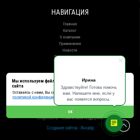
НАВИГАЦИЯ
Главная
Каталог
О компании
Применения
Новости
Доставка и оплата
Контакты
КОНТАКТЫ
Ирина
Мы используем файлы cookie, чтобы улучшить работу
сайта
Здравствуйте! Готова помочь
г. Иркутск ул. Клары Цеткин, 16, офис 15
Оставаясь с нами, Вы соглашаетесь с использованием cookies и
вам. Напишите мне, если у
+7 (914) 010-76-83, 8 (3952) 93-27-93 - Отдел продаж
политикой конфиденциальности.
+7 (950) 075-85-99 - Техническая поддержка
вас появятся вопросы.
info@et38.ru - Общая почта
et1@et38.ru - Отдел продаж
OK
et2@et38.ru - Отдел продаж
et3@et38.ru - Техническая поддержка
Создание сайтов - Инсайд