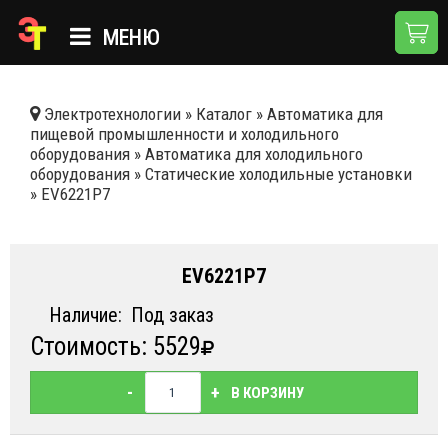
МЕНЮ
ГЛАВНАЯ
Электротехнологии
»
Каталог
»
Автоматика для
пищевой промышленности и холодильного
КАТАЛОГ
оборудования
»
Автоматика для холодильного
оборудования
»
Статические холодильные установки
О КОМПАНИИ
»
EV6221P7
ПРИМЕНЕНИЯ
НОВОСТИ
EV6221P7
ДОСТАВКА И ОПЛАТА
Наличие:
Под заказ
Стоимость: 5529
КОНТАКТЫ
-
+
В КОРЗИНУ