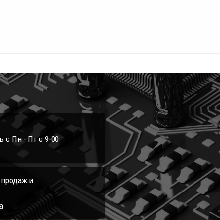
с Пн - Пт с 9-00
л продаж и
а