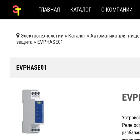
ГЛАВНАЯ
КАТАЛОГ
О КОМПАНИИ
Электротехнологии
»
Каталог
»
Автоматика для пище
защита
»
EVPHASE01
EVPHASE01
EVP
Устройс
Реле ост
разбалан