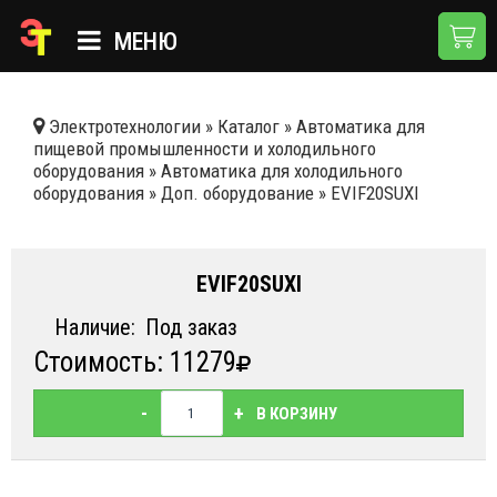
МЕНЮ
ГЛАВНАЯ
Электротехнологии
»
Каталог
»
Автоматика для
пищевой промышленности и холодильного
КАТАЛОГ
оборудования
»
Автоматика для холодильного
оборудования
»
Доп. оборудование
»
EVIF20SUXI
О КОМПАНИИ
ПРИМЕНЕНИЯ
EVIF20SUXI
НОВОСТИ
Наличие:
Под заказ
ДОСТАВКА И ОПЛАТА
Стоимость: 11279
КОНТАКТЫ
-
+
В КОРЗИНУ