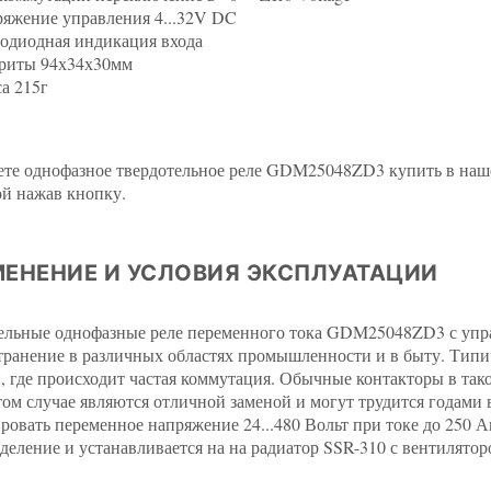
яжение управления 4...32V DC
одиодная индикация входа
риты 94х34х30мм
а 215г
те однофазное твердотельное реле GDM25048ZD3 купить в нашем
ой нажав кнопку.
ЕНЕНИЕ И УСЛОВИЯ ЭКСПЛУАТАЦИИ
ельные однофазные реле переменного тока GDM25048ZD3 с упр
транение в различных областях промышленности и в быту. Типи
 где происходит частая коммутация. Обычные контакторы в так
этом случае являются отличной заменой и могут трудится годам
ровать переменное напряжение 24...480 Вольт при токе до 250 А
деление и устанавливается на на радиатор SSR-310 с вентилятор