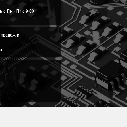
с Пн - Пт с 9-00
л продаж и
а