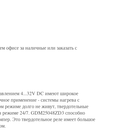
 офисе за наличные или заказать с
авлением 4...32V DC имеют широкое
чное применение - системы нагрева с
ом режиме долго не живут, твердотельные
и в режиме 24/7. GDM25048ZD3 способно
мпер. Это твердотельное реле имеет большое
ом.