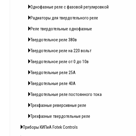
Однофазные реле с фазовой регулировкой
Радиаторы для твердотельного реле
Реле твердотельные однофазные
Твердотельное реле 380в
Твердотельное реле на 220 вольт
Твердотельное реле от 0 до 10в
Твердотельные реле 25А
Твердотельные реле 40А
Твердотельные реле постоянного тока
Трехфазные реверсивные реле
Трехфазные твердотельные реле
Приборы КИПиА Fotek Controls