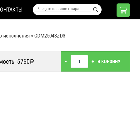
КОНТАКТЫ
о исполнения
»
GDM25048ZD3
мость: 5760
-
+
В КОРЗИНУ