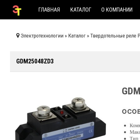
ГЛАВНАЯ
КАТАЛОГ
О КОМПАНИИ
Электротехнологии
»
Каталог
»
Твердотельные реле 
GDM25048ZD3
GDM
ОСОБ
Комм
Макс
Тип 