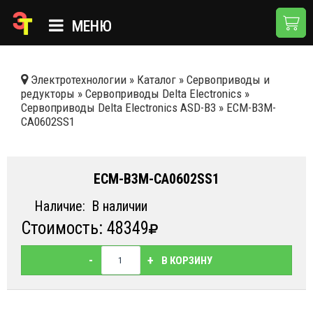
МЕНЮ
ГЛАВНАЯ
Электротехнологии
»
Каталог
»
Сервоприводы и
редукторы
»
Сервоприводы Delta Electronics
»
КАТАЛОГ
Сервоприводы Delta Electronics ASD-B3
»
ECM-B3М-
CА0602SS1
О КОМПАНИИ
ПРИМЕНЕНИЯ
ECM-B3М-CА0602SS1
НОВОСТИ
Наличие:
В наличии
ДОСТАВКА И ОПЛАТА
Стоимость: 48349
КОНТАКТЫ
-
+
В КОРЗИНУ