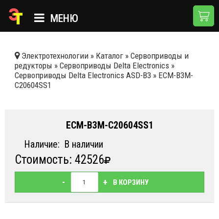
МЕНЮ
ГЛАВНАЯ
Электротехнологии
»
Каталог
»
Сервоприводы и
редукторы
»
Сервоприводы Delta Electronics
»
КАТАЛОГ
Сервоприводы Delta Electronics ASD-B3
»
ECM-B3M-
C20604SS1
О КОМПАНИИ
ПРИМЕНЕНИЯ
ECM-B3M-C20604SS1
НОВОСТИ
Наличие:
В наличии
ДОСТАВКА И ОПЛАТА
Стоимость: 42526
КОНТАКТЫ
-
+
В КОРЗИНУ