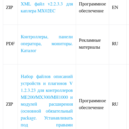
XML файл v2.2.3.3 для
Программное
ZIP
EN
каплера MX02EC
обеспечение
Контроллеры, панели
Рекламные
PDF
оператора, мониторы.
RU
материалы
Каталог
Набор файлов описаний
устройств и плагинов V
1.2.3.23 для контроллеров
ME200/MX300/MH1000 и
Программное
ZIP
модулей расширения
RU
обеспечение
(основной обязательный
package. Устанавливать
под правами