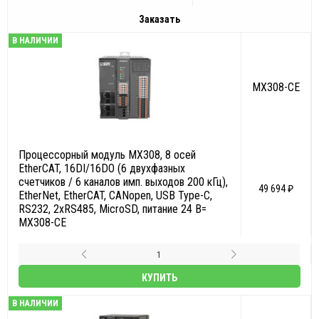
Заказать
В НАЛИЧИИ
MX308-CE
Процессорный модуль MX308, 8 осей
EtherCAT, 16DI/16DO (6 двухфазных
счетчиков / 6 каналов имп. выходов 200 кГц),
49 694 ₽
EtherNet, EtherCAT, CANopen, USB Type-C,
RS232, 2xRS485, MicroSD, питание 24 В=
MX308-CE
КУПИТЬ
В НАЛИЧИИ