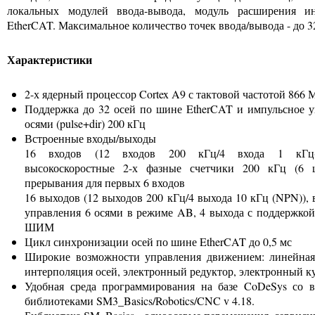
локальных модулей ввода-вывода, модуль расширения и
EtherCAT. Максимальное количество точек ввода/вывода - до 3
Характеристики
2-х ядерный процессор Cortex A9 с тактовой частотой 866 
Поддержка до 32 осей по шине EtherCAT и импульсное у
осями (pulse+dir) 200 кГц
Встроенные входы/выходы
16 входов (12 входов 200 кГц/4 входа 1 кГц(
высокоскоростные 2-х фазные счетчики 200 кГц (6 
прерывания для первых 6 входов
16 выходов (12 выходов 200 кГц/4 выхода 10 кГц (NPN)),
управления 6 осями в режиме AB, 4 выхода с поддержкой
ШИМ
Цикл синхронизации осей по шине EtherCAT до 0,5 мс
Широкие возможности управления движением: линейная
интерполяция осей, электронный редуктор, электронный кул
Удобная среда программирования на базе CoDeSys со 
библиотеками SM3_Basics/Robotics/CNC v 4.18.