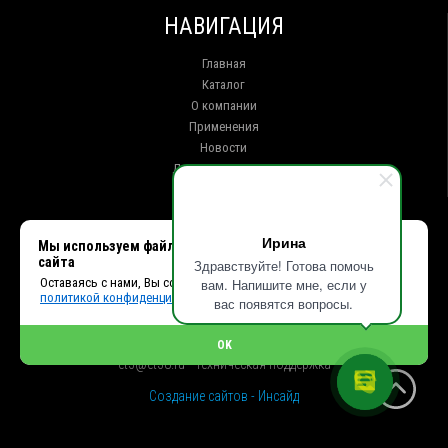
НАВИГАЦИЯ
Главная
Каталог
О компании
Применения
Новости
Доставка и оплата
Контакты
КОНТАКТЫ
Ирина
Мы используем файлы cookie, чтобы улучшить работу
сайта
Здравствуйте! Готова помочь
г. Иркутск ул. Клары Цеткин, 16, офис 15
Оставаясь с нами, Вы соглашаетесь с использованием cookies и
вам. Напишите мне, если у
+7 (914) 010-76-83, 8 (3952) 93-27-93 - Отдел продаж
политикой конфиденциальности.
+7 (950) 075-85-99 - Техническая поддержка
вас появятся вопросы.
info@et38.ru - Общая почта
et1@et38.ru - Отдел продаж
OK
et2@et38.ru - Отдел продаж
et3@et38.ru - Техническая поддержка
Создание сайтов - Инсайд