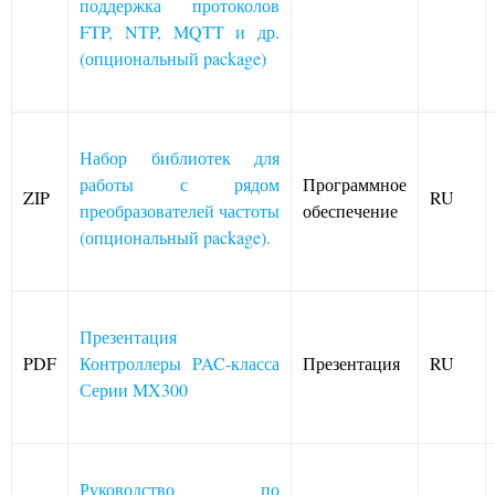
поддержка протоколов
FTP, NTP, MQTT и др.
(опциональный package)
Набор библиотек для
работы с рядом
Программное
ZIP
RU
преобразователей частоты
обеспечение
(опциональный package).
Презентация
PDF
Контроллеры PAC-класса
Презентация
RU
Серии MX300
Руководство по