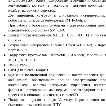
Библиотека SM_Basics - одноосевые перемещения, сервис
электронный кулачок (в частности - летучие ножницы,
нож), электронный редуктор.
Для линейной, круговой и спиральной интерполяции,
роботом используется библиотека SM_Robotics.
При работе с базовыми G-кодами и для построения свое
используется библиотека SM_CNC
Языки программирования ST, LD, CFC, SFC, FBD по ст
61131-3
Встроенные интерфейсы Ethernet, EtherCAT, CAN, 2 порт
порт RS232
Поддержка протоколов EtherNet/IP, CANopen, Modbus R
MQTT, NTP, FTP
USB (Type-C)
Слот для microSD-карты
Функция полноценной архивации и восстановления дан
and restore) обеспечивает полное развертывание п
контроллере, включая алгоритмы управления, конфи
файлы и энергонезависимые переменные, что упрощает ти
проектов и обновление системы с microSD
Поддержка подключения до 32 модулей расширения по
быстродействующей шине ЦПУ