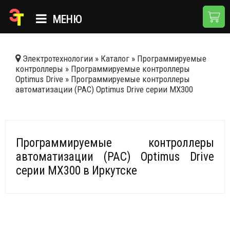
МЕНЮ
ГЛАВНАЯ
Электротехнологии
»
Каталог
»
Программируемые
контроллеры
»
Программируемые контроллеры
КАТАЛОГ
Optimus Drive
»
Программируемые контроллеры
автоматизации (PAC) Optimus Drive серии MX300
О КОМПАНИИ
ПРИМЕНЕНИЯ
НОВОСТИ
Программируемые контроллеры
автоматизации (PAC) Optimus Drive
ДОСТАВКА И ОПЛАТА
серии MX300 в Иркутске
КОНТАКТЫ