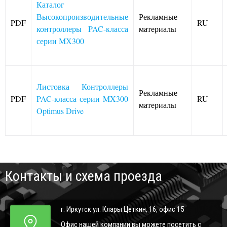
Каталог
Высокопроизводительные
Рекламные
PDF
RU
контроллеры PAC-класса
материалы
серии МХ300
Листовка Контроллеры
Рекламные
PDF
PAC-класса серии MX300
RU
материалы
Optimus Drive
Контакты и схема проезда
г. Иркутск ул. Клары Цеткин, 16, офис 15
Офис нашей компании вы можете посетить с