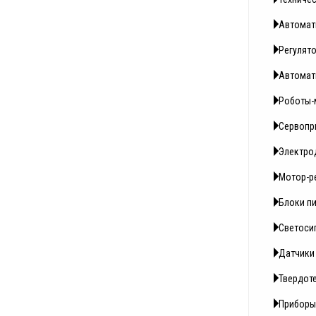
Автомат
Регулято
Автомат
Роботы-м
Сервопр
Электро
Мотор-р
Блоки п
Светоси
Датчики
Твердот
Приборы 