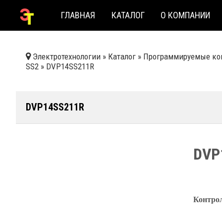
ГЛАВНАЯ
КАТАЛОГ
О КОМПАНИИ
Электротехнологии
»
Каталог
»
Программируемые ко
SS2
»
DVP14SS211R
DVP14SS211R
DVP
Контрол