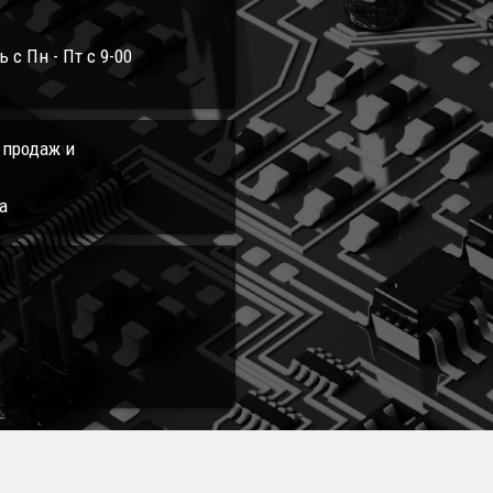
с Пн - Пт с 9-00
л продаж и
а