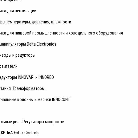
ика для вентиляции
ры температуры, давления, влажности
ика для пищевой промышленности и холодильного оборудования
анипуляторы Delta Electronics
иводы и редукторы
двигатели
едукторы INNOVARI и INNORED
итания. Трансформаторы.
гнальные колонны и маячки INNOCONT
ельные реле Регуляторы мощности
КИПиА Fotek Controls