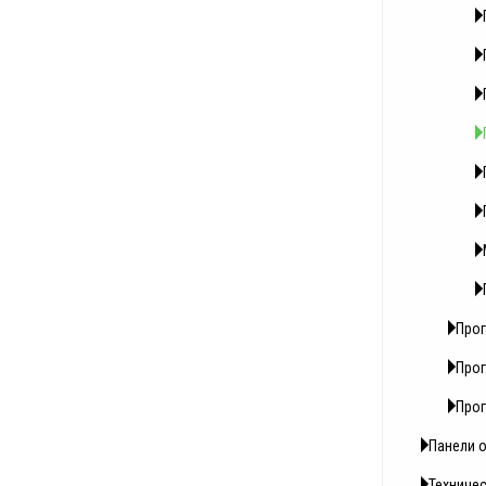
Про
Прог
Прог
Панели 
Техниче