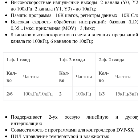
Высокоскоростные импульсные выходы: 2 канала (Y0, Y2
до 100кГц, 2 канала (Y1, Y3) - до 10кГц;
Память: программа - 16К шагов, регистры данных - 10К Сл
Высокая скорость обработки инструкций: базовая (LD
0,35...1мкс; прикладная (MOV) - 3,4мкс;
8 каналов высокоскоростного счета и внешних прерываний
канала по 100кГц, 6 каналов по 10кГц;
1-ф. 1 вход
1-ф. 2 входа
2-ф. 2 входа
Кол-
Кол-
Кол-
Частота
Частота
Частота
во
во
во
2/6
2
1/3
100кГц/10кГц
100кГц
15кГц/5кГ
Поддерживает 2-ух осевую линейную и дугов
интерполяцию
Совместимость с программами для контроллеров DVP-SX
ПИД-управление температурой и влажностью