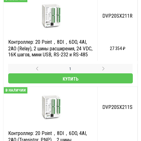
DVP20SX211R
Контроллер: 20 Point，8DI，6DO, 4AI,
2AO (Relay), 2 шины расширения, 24 VDC,
27 354 ₽
16К шагов, мини USB, RS-232 и RS-485
КУПИТЬ
В НАЛИЧИИ
DVP20SX211S
Контроллер: 20 Point，8DI，6DO, 4AI,
2AO (Transistor, PNP)，2 шины