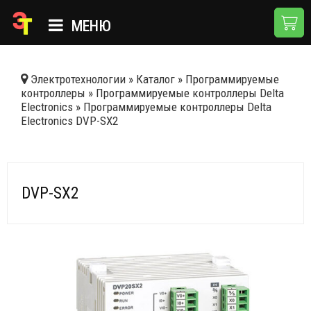
МЕНЮ
ГЛАВНАЯ
Электротехнологии
»
Каталог
»
Программируемые
контроллеры
»
Программируемые контроллеры Delta
КАТАЛОГ
Electronics
»
Программируемые контроллеры Delta
Electronics DVP-SX2
О КОМПАНИИ
ПРИМЕНЕНИЯ
НОВОСТИ
DVP-SX2
ДОСТАВКА И ОПЛАТА
КОНТАКТЫ