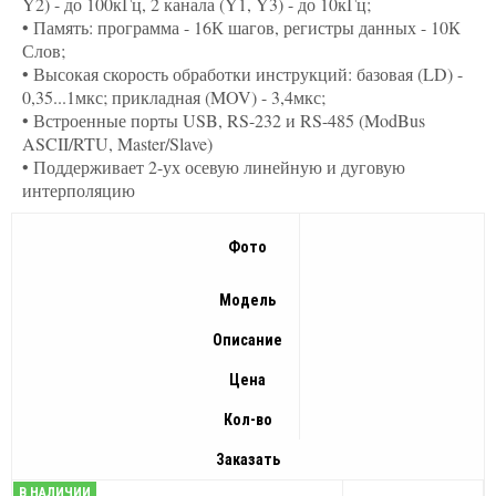
Y2) - до 100кГц, 2 канала (Y1, Y3) - до 10кГц;
• Память: программа - 16К шагов, регистры данных - 10К
Слов;
• Высокая скорость обработки инструкций: базовая (LD) -
0,35...1мкс; прикладная (MOV) - 3,4мкс;
• Встроенные порты USB, RS-232 и RS-485 (ModBus
ASCII/RTU, Master/Slave)
• Поддерживает 2-ух осевую линейную и дуговую
интерполяцию
Фото
Модель
Описание
Цена
Кол-во
Заказать
В НАЛИЧИИ