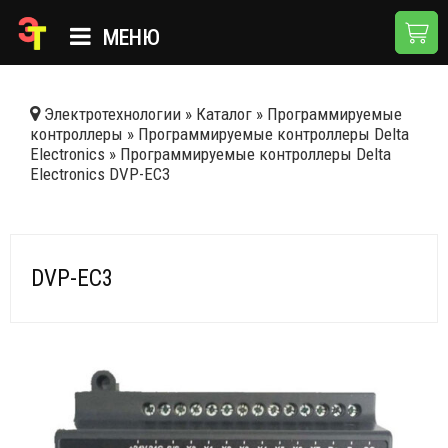
МЕНЮ
ГЛАВНАЯ
Электротехнологии
»
Каталог
»
Программируемые
контроллеры
»
Программируемые контроллеры Delta
КАТАЛОГ
Electronics
»
Программируемые контроллеры Delta
Electronics DVP-EC3
О КОМПАНИИ
ПРИМЕНЕНИЯ
НОВОСТИ
DVP-EC3
ДОСТАВКА И ОПЛАТА
КОНТАКТЫ