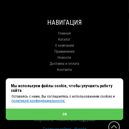
НАВИГАЦИЯ
Главная
Каталог
О компании
Применения
Новости
Доставка и оплата
Контакты
КОНТАКТЫ
Мы используем файлы cookie, чтобы улучшить работу
сайта
г. Иркутск ул. Клары Цеткин, 16, офис 15
Оставаясь с нами, Вы соглашаетесь с использованием cookies и
+7 (914) 010-76-83, 8 (3952) 93-27-93 - Отдел продаж
политикой конфиденциальности.
+7 (950) 075-85-99 - Техническая поддержка
info@et38.ru - Общая почта
et1@et38.ru - Отдел продаж
OK
et2@et38.ru - Отдел продаж
et3@et38.ru - Техническая поддержка