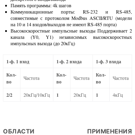
Память программы: 4k шагов
Коммуникационные порты: RS-232 и RS-485,
совместимые с протоколом Modbus ASCII/RTU (модели
на 10 и 14 входов/выходов не имеют RS-485 порта)
Высокоскоростные импульсные выходы Поддерживает 2
канала (Y0, Y1) независимых высокоскоростных
импульсных выхода (до 20кГц)
1-ф. 1 вход
1-ф. 2 входа
1-ф. 3 входа
Кол-
Кол-
Кол-
Частота
Частота
Частота
во
во
во
2/2
1
1
20кГц/10кГц
20кГц
4кГц
ОБЛАСТИ ПРИМЕНЕНИЯ