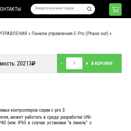
КОНТАКТЫ
УПРАВЛЕНИЯ
»
Панели управления C-Pro (Phase out)
»
мость: 20213
-
+
В КОРЗИНУ
емых контроллеров серии c-pro 3.
лея, может работать в среде разработки UNI-
0 (или IP65 в случае установки "в панель" с