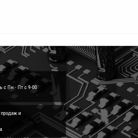
с Пн - Пт с 9-00
л продаж и
а