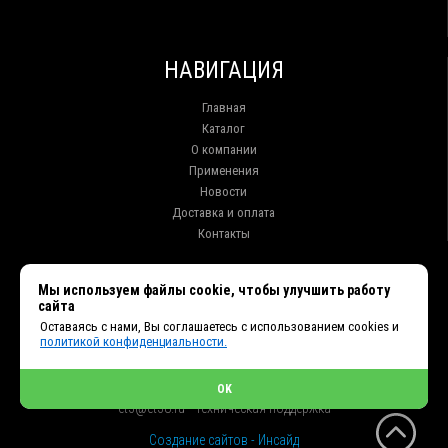
НАВИГАЦИЯ
Главная
Каталог
О компании
Применения
Новости
Доставка и оплата
Контакты
КОНТАКТЫ
Мы используем файлы cookie, чтобы улучшить работу
сайта
г. Иркутск ул. Клары Цеткин, 16, офис 15
Оставаясь с нами, Вы соглашаетесь с использованием cookies и
+7 (914) 010-76-83, 8 (3952) 93-27-93 - Отдел продаж
политикой конфиденциальности.
+7 (950) 075-85-99 - Техническая поддержка
info@et38.ru - Общая почта
et1@et38.ru - Отдел продаж
OK
et2@et38.ru - Отдел продаж
et3@et38.ru - Техническая поддержка
Создание сайтов - Инсайд