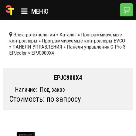
МЕНЮ
ГЛАВНАЯ
Электротехнологии
»
Каталог
»
Программируемые
контроллеры
»
Программируемые контроллеры EVCO
КАТАЛОГ
»
ПАНЕЛИ УПРАВЛЕНИЯ
»
Панели управления C-Pro 3
EPJcolor
»
EPJC900X4
О КОМПАНИИ
ПРИМЕНЕНИЯ
EPJC900X4
НОВОСТИ
Наличие:
Под заказ
ДОСТАВКА И ОПЛАТА
Стоимость: по запросу
КОНТАКТЫ