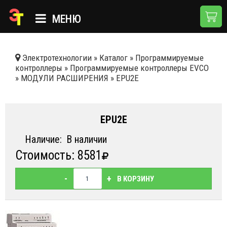
МЕНЮ
ГЛАВНАЯ
Электротехнологии
»
Каталог
»
Программируемые
контроллеры
»
Программируемые контроллеры EVCO
КАТАЛОГ
»
МОДУЛИ РАСШИРЕНИЯ
»
EPU2E
О КОМПАНИИ
ПРИМЕНЕНИЯ
EPU2E
НОВОСТИ
Наличие:
В наличии
Стоимость: 8581
ДОСТАВКА И ОПЛАТА
КОНТАКТЫ
-
+
В КОРЗИНУ