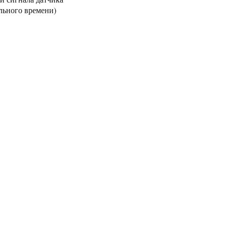
льного времени)
Декларация о
соответствии
EAC