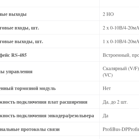
ные выходы
2 НО
говые входы, шт.
2 х 0-10В/4-20м
говые выходы, шт.
1 х 0-10В/4-20м
фейс RS-485
Встроенный, пр
Скалярный (V/F
ы управления
(VC)
енный тормозной модуль
Нет
жность подключения плат расширения
Да, до 2 шт.
жность подключения энкодера/резольвера
Да
нальные протоколы связи
ProfiBus-DPProf