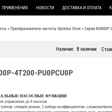
ПРИМЕНЕНИЯ
НОВОСТИ
ДОСТАВКА И ОПЛАТА
тоты
»
Преобразователи частоты Optimus Drive
»
Серия AD800P O
Наличие:
В наличии
Стои
00P-4T200-PU0PCU0P
ИАЛЬНЫЕ НАСОСНЫЕ ФУНКЦИИ
ое управление до 8 насосов
улятор: спящий режим, 2 набора коэффициентов, сложение/выч
от пониженного/повышенного давления, от сухого хода, от потер