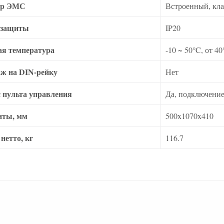
тр ЭМС
Встроенный, кла
 защиты
IP20
ая температура
-10 ~ 50°C, от 
ж на DIN-рейку
Нет
 пульта управления
Да, подключение 
иты, мм
500x1070x410
нетто, кг
116.7