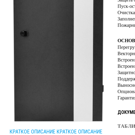
Пуск-ос
Очистка
Заполне
Пожарн
ОСНОВ
Перегру
Векторн
Встроен
Встроен
Защитно
Поддерж
Выносно
Опциона
Гаранти
ДОКУМ
ТАБЛИ
КРАТКОЕ ОПИСАНИЕ
КРАТКОЕ ОПИСАНИЕ