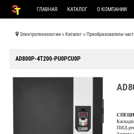
ГЛАВНАЯ
КАТАЛОГ
О КОМПАНИИ
Электротехнологии
»
Каталог
»
Преобразователи час
AD800P-4T200-PU0PCU0P
AD8
СПЕЦ
Каскадн
ПИД-рег
Защита 