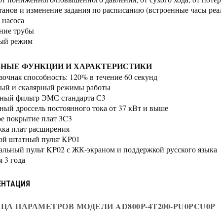
танов и изменение задания по расписанию (встроенные часы реа
 насоса
ние трубы
ый режим
НЫЕ ФУНКЦИИ И ХАРАКТЕРИСТИКИ
зочная способность: 120% в течение 60 секунд
ый и скалярный режимы работы
ный фильтр ЭМС стандарта С3
ный дроссель постоянного тока от 37 кВт и выше
е покрытие плат 3C3
ка плат расширения
й штатный пульт KP01
льный пульт KP02 с ЖК-экраном и поддержкой русского языка
я 3 года
ЕНТАЦИЯ
ЦА ПАРАМЕТРОВ МОДЕЛИ AD800P-4T200-PU0PCU0P