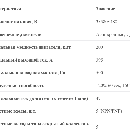
теристика
Значение
жение питания, В
3x380~480
ючаемые двигатели
Асинхронные, 
альная мощность двигателя, кВт
200
альный выходной ток, A
395
мальная выходная частота, Гц
590
рузочная способность
120% 60 сек, 150
мальный ток двигателя (в течение 1 мин)
474
етные входы, шт.
5 (NPN/PNP)
етные выходы типа открытый коллектор,
5