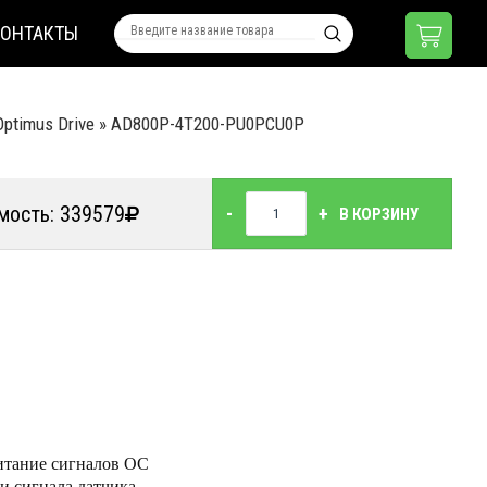
КОНТАКТЫ
ptimus Drive
»
AD800P-4T200-PU0PCU0P
мость: 339579
-
+
В КОРЗИНУ
Руководство
по
эксплуатации
итание сигналов ОС
и сигнала датчика
Каталог ПЧ