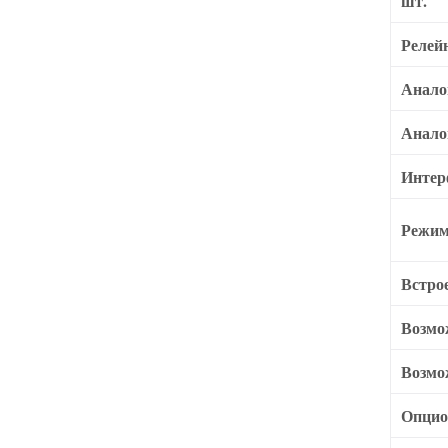
шт.
Релей
Анало
Анало
Интер
Режим
Встро
Возмо
Возмо
Опцио