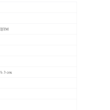
СДПМ
% 3 сек