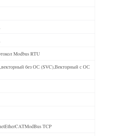
А
А
отокол Modbus RTU
),векторный без ОС (SVC),Векторный с ОС
inetEtherCATModBus TCP