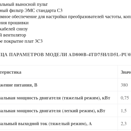
льный выносной пульт
ный фильтр ЭМС стандарта С3
мное обеспечение для настройки преобразователей частоты, ко
ния прошивки
кабелей снизу
 вентилятор
е покрытие плат 3C3
ЦА ПАРАМЕТРОВ МОДЕЛИ AD800B-4TD75H/1D5L-PU
теристика
Знач
жение питания, В
380
альная мощность двигателя (тяжелый режим), кВт
0,75
альная мощность двигателя (легкий режим), кВт
1,5
альный выходной ток (тяжелый режим), A
2,3