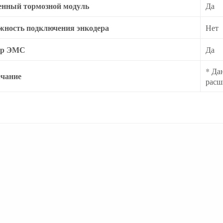
енный тормозной модуль
Да
жность подключения энкодера
Нет
тр ЭМС
Да
* Да
чание
расш