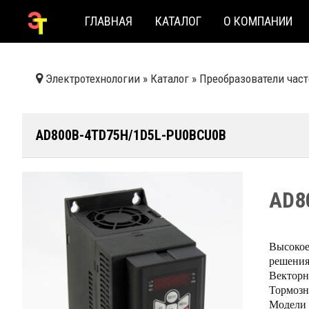
ГЛАВНАЯ
КАТАЛОГ
О КОМПАНИИ
Электротехнологии
»
Каталог
»
Преобразователи час
AD800B-4TD75H/1D5L-PU0BCU0B
AD8
Высокое
решения
Векторн
Тормозн
Модели 