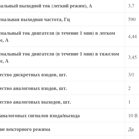
альный выходной ток (легкий режим), A
3,7
мальная выходная частота, Гц
590
мальный ток двигателя (в течение 1 мин) в легком
4,44
е, А
мальный ток двигателя (в течение 1 мин) в тяжелом
3,45
е, А
ество дискретных входов, шт.
3/1
ество аналоговых входов, шт.
2
ество аналоговых выходов, шт.
1
аналоговых сигналов входа/выхода
10 В
ие векторного режима
Да