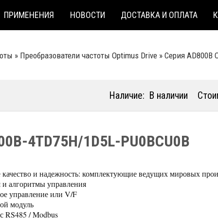
ПРИМЕНЕНИЯ
НОВОСТИ
ДОСТАВКА И ОПЛАТА
тоты
»
Преобразователи частоты Optimus Drive
»
Серия AD800B O
Наличие:
В наличии
Стои
00B-4TD75H/1D5L-PU0BCU0B
 качество и надежность: комплектующие ведущих мировых прои
 и алгоритмы управления
ое управление или V/F
ой модуль
с RS485 / Modbus