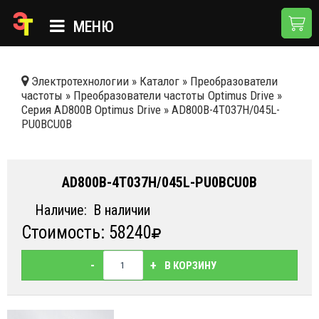
МЕНЮ
ГЛАВНАЯ
Электротехнологии
»
Каталог
»
Преобразователи
частоты
»
Преобразователи частоты Optimus Drive
»
КАТАЛОГ
Серия AD800B Optimus Drive
»
AD800B-4T037H/045L-
PU0BCU0В
О КОМПАНИИ
ПРИМЕНЕНИЯ
AD800B-4T037H/045L-PU0BCU0В
НОВОСТИ
Наличие:
В наличии
ДОСТАВКА И ОПЛАТА
Стоимость: 58240
КОНТАКТЫ
-
+
В КОРЗИНУ