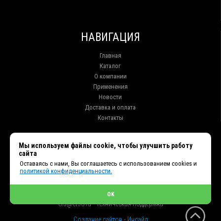
НАВИГАЦИЯ
Главная
Каталог
О компании
Применения
Новости
Доставка и оплата
Контакты
КОНТАКТЫ
Мы используем файлы cookie, чтобы улучшить работу
сайта
г. Иркутск ул. Клары Цеткин, 16, офис 15
Оставаясь с нами, Вы соглашаетесь с использованием cookies и
+7 (914) 010-76-83, 8 (3952) 93-27-93 - Отдел продаж
политикой конфиденциальности.
+7 (950) 075-85-99 - Техническая поддержка
info@et38.ru - Общая почта
et1@et38.ru - Отдел продаж
OK
et2@et38.ru - Отдел продаж
et3@et38.ru - Техническая поддержка
Создание сайтов - Инсайд