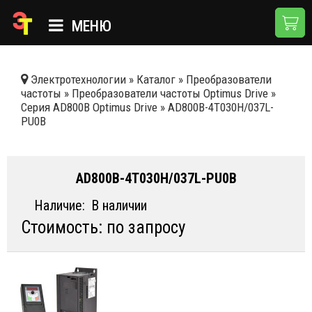
МЕНЮ
ГЛАВНАЯ
Электротехнологии
»
Каталог
»
Преобразователи
частоты
»
Преобразователи частоты Optimus Drive
»
КАТАЛОГ
Серия AD800B Optimus Drive
»
AD800B-4T030H/037L-
PU0B
О КОМПАНИИ
ПРИМЕНЕНИЯ
AD800B-4T030H/037L-PU0B
НОВОСТИ
Наличие:
В наличии
ДОСТАВКА И ОПЛАТА
Стоимость: по запросу
КОНТАКТЫ