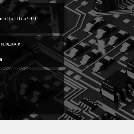
с Пн - Пт с 9-00
л продаж и
а