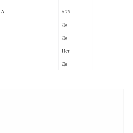
 А
6,75
Да
Да
Нет
Да