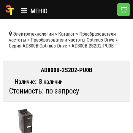
МЕНЮ
ГЛАВНАЯ
Электротехнологии
»
Каталог
»
Преобразователи
частоты
»
Преобразователи частоты Optimus Drive
»
КАТАЛОГ
Серия AD800B Optimus Drive
»
AD800B-2S2D2-PU0B
О КОМПАНИИ
ПРИМЕНЕНИЯ
AD800B-2S2D2-PU0B
НОВОСТИ
Наличие:
В наличии
Стоимость: по запросу
ДОСТАВКА И ОПЛАТА
КОНТАКТЫ