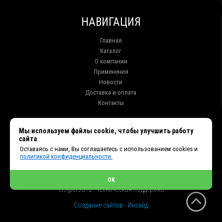
НАВИГАЦИЯ
Главная
Каталог
О компании
Применения
Новости
Доставка и оплата
Контакты
КОНТАКТЫ
Мы используем файлы cookie, чтобы улучшить работу
сайта
г. Иркутск ул. Клары Цеткин, 16, офис 15
Оставаясь с нами, Вы соглашаетесь с использованием cookies и
+7 (914) 010-76-83, 8 (3952) 93-27-93 - Отдел продаж
политикой конфиденциальности.
+7 (950) 075-85-99 - Техническая поддержка
info@et38.ru - Общая почта
et1@et38.ru - Отдел продаж
OK
et2@et38.ru - Отдел продаж
et3@et38.ru - Техническая поддержка
Создание сайтов - Инсайд