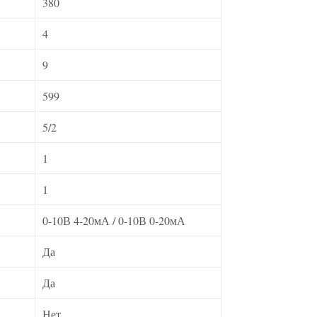
380
4
9
599
5/2
1
1
0-10В 4-20мА / 0-10В 0-20мА
Да
Да
Нет