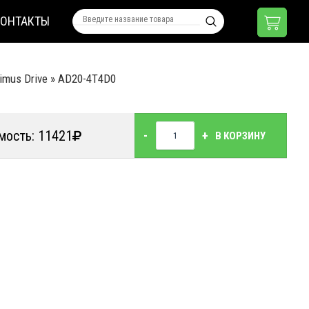
КОНТАКТЫ
imus Drive
»
AD20-4T4D0
мость: 11421
-
+
В КОРЗИНУ