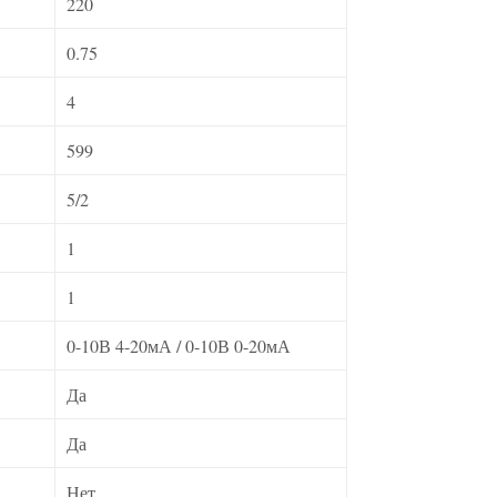
220
0.75
4
599
5/2
1
1
0-10В 4-20мА / 0-10В 0-20мА
Да
Да
Нет