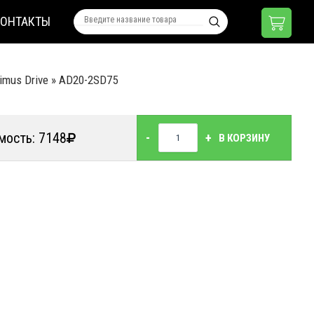
КОНТАКТЫ
imus Drive
»
AD20-2SD75
мость: 7148
-
+
В КОРЗИНУ