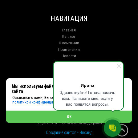
НАВИГАЦИЯ
Главная
Каталог
О компании
Применения
Новости
Доставка и оплата
Контакты
КОНТАКТЫ
Ирина
Мы используем файлы cookie, чтобы улучшить работу
сайта
Здравствуйте! Готова помочь
г. Иркутск ул. Клары Цеткин, 16, офис 15
Оставаясь с нами, Вы соглашаетесь с использованием cookies и
вам. Напишите мне, если у
+7 (914) 010-76-83, 8 (3952) 93-27-93 - Отдел продаж
политикой конфиденциальности.
+7 (950) 075-85-99 - Техническая поддержка
вас появятся вопросы.
info@et38.ru - Общая почта
et1@et38.ru - Отдел продаж
OK
et2@et38.ru - Отдел продаж
et3@et38.ru - Техническая поддержка
Создание сайтов - Инсайд