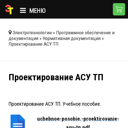
МЕНЮ
ГЛАВНАЯ
Электротехнологии
»
Программное обеспечение и
документация
»
Нормативная документация
»
КАТАЛОГ
Проектирование АСУ ТП
О КОМПАНИИ
ПРИМЕНЕНИЯ
Проектирование АСУ ТП
НОВОСТИ
ДОСТАВКА И ОПЛАТА
КОНТАКТЫ
Проектирование АСУ ТП. Учебное пособие.
uchebnoe-posobie.-proektirovanie-
asu-tp.pdf