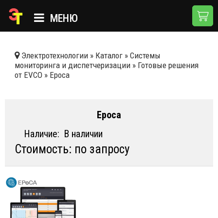
МЕНЮ
ГЛАВНАЯ
Электротехнологии
»
Каталог
»
Системы
мониторинга и диспетчеризации
»
Готовые решения
КАТАЛОГ
от EVCO
»
Epoca
О КОМПАНИИ
ПРИМЕНЕНИЯ
Epoca
НОВОСТИ
Наличие:
В наличии
Стоимость: по запросу
ДОСТАВКА И ОПЛАТА
КОНТАКТЫ