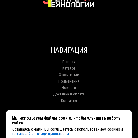
НАВИГАЦИЯ
Главная
Каталог
О компании
Применения
Новости
Доставка и оплата
Контакты
КОНТАКТЫ
Мы используем файлы cookie, чтобы улучшить работу
сайта
г. Иркутск ул. Клары Цеткин, 16, офис 15
Оставаясь с нами, Вы соглашаетесь с использованием cookies и
+7 (914) 010-76-83, 8 (3952) 93-27-93 - Отдел продаж
политикой конфиденциальности.
+7 (950) 075-85-99 - Техническая поддержка