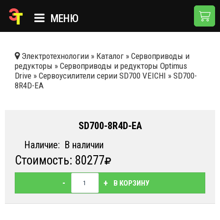
МЕНЮ
ГЛАВНАЯ
Электротехнологии
»
Каталог
»
Сервоприводы и
редукторы
»
Сервоприводы и редукторы Optimus
КАТАЛОГ
Drive
»
Сервоусилители серии SD700 VEICHI
»
SD700-
8R4D-EA
О КОМПАНИИ
ПРИМЕНЕНИЯ
SD700-8R4D-EA
НОВОСТИ
Наличие:
В наличии
ДОСТАВКА И ОПЛАТА
Стоимость: 80277
КОНТАКТЫ
-
+
В КОРЗИНУ