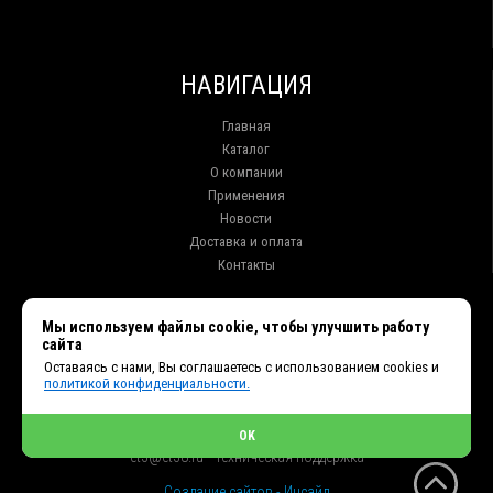
НАВИГАЦИЯ
Главная
Каталог
О компании
Применения
Новости
Доставка и оплата
Контакты
КОНТАКТЫ
Мы используем файлы cookie, чтобы улучшить работу
сайта
г. Иркутск ул. Клары Цеткин, 16, офис 15
Оставаясь с нами, Вы соглашаетесь с использованием cookies и
+7 (914) 010-76-83, 8 (3952) 93-27-93 - Отдел продаж
политикой конфиденциальности.
+7 (950) 075-85-99 - Техническая поддержка
info@et38.ru - Общая почта
et1@et38.ru - Отдел продаж
OK
et2@et38.ru - Отдел продаж
et3@et38.ru - Техническая поддержка
Создание сайтов - Инсайд