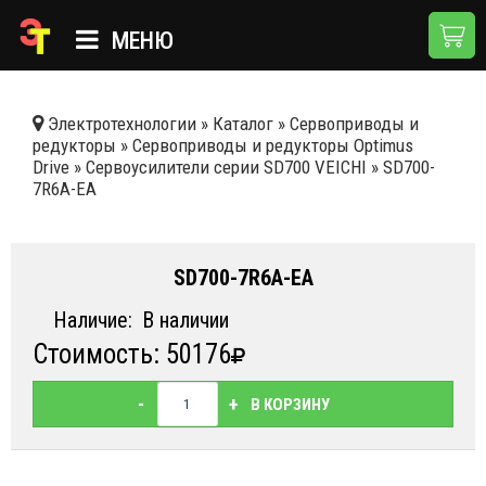
МЕНЮ
ГЛАВНАЯ
Электротехнологии
»
Каталог
»
Сервоприводы и
редукторы
»
Сервоприводы и редукторы Optimus
КАТАЛОГ
Drive
»
Сервоусилители серии SD700 VEICHI
»
SD700-
7R6A-EA
О КОМПАНИИ
ПРИМЕНЕНИЯ
SD700-7R6A-EA
НОВОСТИ
Наличие:
В наличии
ДОСТАВКА И ОПЛАТА
Стоимость: 50176
КОНТАКТЫ
-
+
В КОРЗИНУ