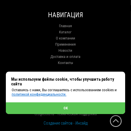
НАВИГАЦИЯ
Главная
Каталог
О компании
Применения
Новости
Доставка и оплата
Контакты
КОНТАКТЫ
Мы используем файлы cookie, чтобы улучшить работу
сайта
г. Иркутск ул. Клары Цеткин, 16, офис 15
Оставаясь с нами, Вы соглашаетесь с использованием cookies и
+7 (914) 010-76-83, 8 (3952) 93-27-93 - Отдел продаж
политикой конфиденциальности.
+7 (950) 075-85-99 - Техническая поддержка
info@et38.ru - Общая почта
et1@et38.ru - Отдел продаж
OK
et2@et38.ru - Отдел продаж
et3@et38.ru - Техническая поддержка
Создание сайтов - Инсайд