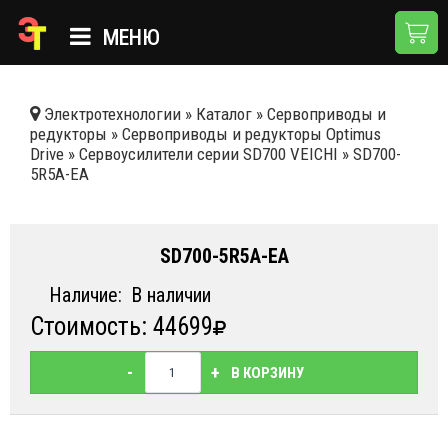
МЕНЮ
ГЛАВНАЯ
Электротехнологии
»
Каталог
»
Сервоприводы и
редукторы
»
Сервоприводы и редукторы Optimus
КАТАЛОГ
Drive
»
Сервоусилители серии SD700 VEICHI
»
SD700-
5R5A-EA
О КОМПАНИИ
ПРИМЕНЕНИЯ
SD700-5R5A-EA
НОВОСТИ
Наличие:
В наличии
ДОСТАВКА И ОПЛАТА
Стоимость: 44699
КОНТАКТЫ
-
+
В КОРЗИНУ