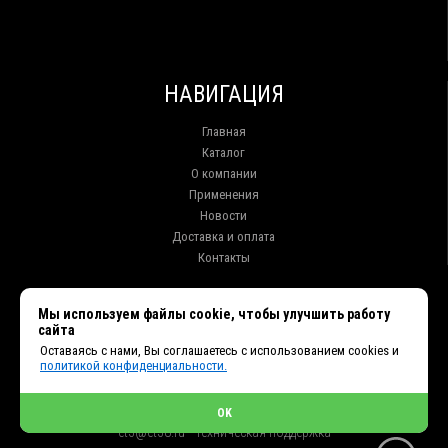
НАВИГАЦИЯ
Главная
Каталог
О компании
Применения
Новости
Доставка и оплата
Контакты
КОНТАКТЫ
Мы используем файлы cookie, чтобы улучшить работу
сайта
г. Иркутск ул. Клары Цеткин, 16, офис 15
Оставаясь с нами, Вы соглашаетесь с использованием cookies и
+7 (914) 010-76-83, 8 (3952) 93-27-93 - Отдел продаж
политикой конфиденциальности.
+7 (950) 075-85-99 - Техническая поддержка
info@et38.ru - Общая почта
et1@et38.ru - Отдел продаж
OK
et2@et38.ru - Отдел продаж
et3@et38.ru - Техническая поддержка