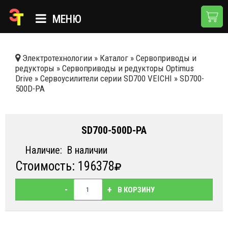
МЕНЮ
ГЛАВНАЯ
Электротехнологии
»
Каталог
»
Сервоприводы и
редукторы
»
Сервоприводы и редукторы Optimus
КАТАЛОГ
Drive
»
Сервоусилители серии SD700 VEICHI
»
SD700-
500D-PA
О КОМПАНИИ
ПРИМЕНЕНИЯ
SD700-500D-PA
НОВОСТИ
Наличие:
В наличии
ДОСТАВКА И ОПЛАТА
Стоимость: 196378
КОНТАКТЫ
-
+
В КОРЗИНУ