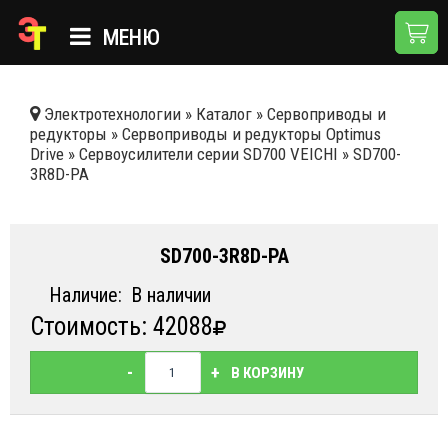
МЕНЮ
ГЛАВНАЯ
Электротехнологии
»
Каталог
»
Сервоприводы и
редукторы
»
Сервоприводы и редукторы Optimus
КАТАЛОГ
Drive
»
Сервоусилители серии SD700 VEICHI
»
SD700-
3R8D-PA
О КОМПАНИИ
ПРИМЕНЕНИЯ
SD700-3R8D-PA
НОВОСТИ
Наличие:
В наличии
ДОСТАВКА И ОПЛАТА
Стоимость: 42088
КОНТАКТЫ
-
+
В КОРЗИНУ