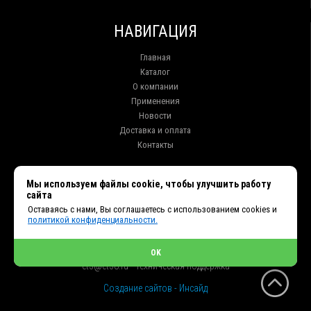
НАВИГАЦИЯ
Главная
Каталог
О компании
Применения
Новости
Доставка и оплата
Контакты
КОНТАКТЫ
Мы используем файлы cookie, чтобы улучшить работу
сайта
г. Иркутск ул. Клары Цеткин, 16, офис 15
Оставаясь с нами, Вы соглашаетесь с использованием cookies и
+7 (914) 010-76-83, 8 (3952) 93-27-93 - Отдел продаж
политикой конфиденциальности.
+7 (950) 075-85-99 - Техническая поддержка
info@et38.ru - Общая почта
et1@et38.ru - Отдел продаж
OK
et2@et38.ru - Отдел продаж
et3@et38.ru - Техническая поддержка
Создание сайтов - Инсайд