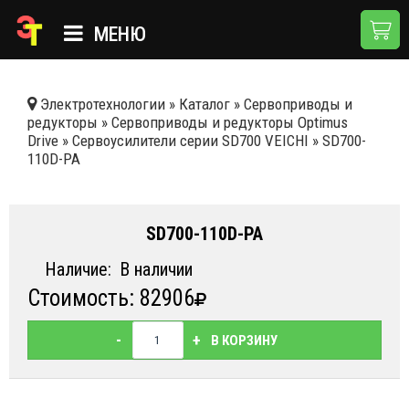
МЕНЮ
ГЛАВНАЯ
Электротехнологии
»
Каталог
»
Сервоприводы и
редукторы
»
Сервоприводы и редукторы Optimus
КАТАЛОГ
Drive
»
Сервоусилители серии SD700 VEICHI
»
SD700-
110D-PA
О КОМПАНИИ
ПРИМЕНЕНИЯ
SD700-110D-PA
НОВОСТИ
Наличие:
В наличии
ДОСТАВКА И ОПЛАТА
Стоимость: 82906
КОНТАКТЫ
-
+
В КОРЗИНУ