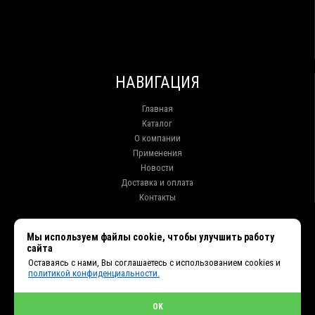
НАВИГАЦИЯ
Главная
Каталог
О компании
Применения
Новости
Доставка и оплата
Контакты
КОНТАКТЫ
Мы используем файлы cookie, чтобы улучшить работу
сайта
г. Иркутск ул. Клары Цеткин, 16, офис 15
Оставаясь с нами, Вы соглашаетесь с использованием cookies и
+7 (914) 010-76-83, 8 (3952) 93-27-93 - Отдел продаж
политикой конфиденциальности.
+7 (950) 075-85-99 - Техническая поддержка
info@et38.ru - Общая почта
et1@et38.ru - Отдел продаж
OK
et2@et38.ru - Отдел продаж