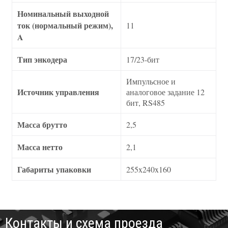
Номинальный выходной
ток (нормальный режим),
11
A
Тип энкодера
17/23-бит
Импульсное и
Источник управления
аналоговое задание 12
бит, RS485
Масса брутто
2,5
Масса нетто
2,1
Габариты упаковки
255x240x160
Контакты и схема проезда