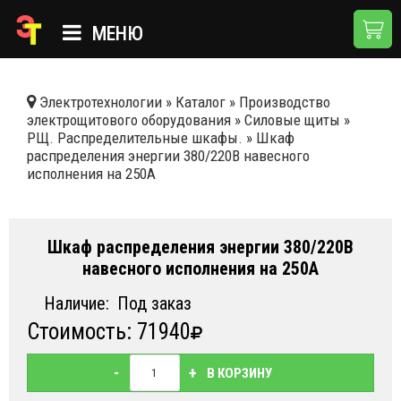
МЕНЮ
ГЛАВНАЯ
Электротехнологии
»
Каталог
»
Производство
электрощитового оборудования
»
Силовые щиты
»
КАТАЛОГ
РЩ. Распределительные шкафы.
»
Шкаф
распределения энергии 380/220В навесного
О КОМПАНИИ
исполнения на 250А
ПРИМЕНЕНИЯ
НОВОСТИ
Шкаф распределения энергии 380/220В
навесного исполнения на 250А
ДОСТАВКА И ОПЛАТА
Наличие:
Под заказ
КОНТАКТЫ
Стоимость: 71940
-
+
В КОРЗИНУ