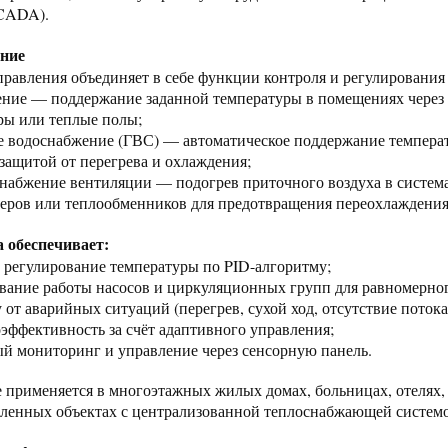
CADA).
ение
равления объединяет в себе функции контроля и регулирования
ение — поддержание заданной температуры в помещениях через 
ры или теплые полы;
ее водоснабжение (ГВС) — автоматическое поддержание темпера
 защитой от перегрева и охлаждения;
снабжение вентиляции — подогрев приточного воздуха в систем
еров или теплообменников для предотвращения переохлаждени
 обеспечивает:
е регулирование температуры по PID-алгоритму;
ование работы насосов и циркуляционных групп для равномерног
 от аварийных ситуаций (перегрев, сухой ход, отсутствие потока
оэффективность за счёт адаптивного управления;
ый мониторинг и управление через сенсорную панель.
 применяется в многоэтажных жилых домах, больницах, отелях,
енных объектах с централизованной теплоснабжающей систем