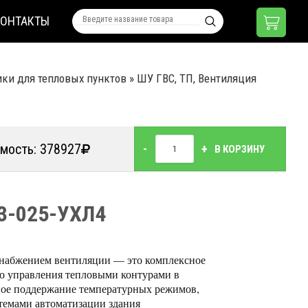
КОНТАКТЫ
ки для тепловых пунктов
»
ШУ ГВС, ТП, Вентиляция
мость: 378927
-
+
В КОРЗИНУ
03-025-УХЛ4
снабжением вентиляции — это комплексное
го управления тепловыми контурами в
ное поддержание температурных режимов,
стемами автоматизации здания