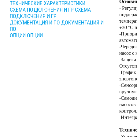
Основн
ТЕХНИЧЕСКИЕ ХАРАКТЕРИСТИКИ
- Регул
СХЕМА ПОДКЛЮЧЕНИЯ И ГР
СХЕМА
поддерж
ПОДКЛЮЧЕНИЯ И ГР
темпера
ДОКУМЕНТАЦИЯ И ПО
ДОКУМЕНТАЦИЯ И
+20 °C 
ПО
-Приори
ОПЦИИ
ОПЦИИ
автомат
-Чередо
насос с
-Защита
Отсутст
-График
энергоп
-Сенсор
вручную
-Самоди
насосов
контрол
-Интегр
Техниче
-Управл