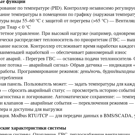
ые функции
ирование по температуре (PID). Контроллер независимо регулир
ание температуры в помещении по графику (наружная температ
туры воды 55–60 °C с защитой от перегрева (>65 °C) — Вентиля
при Tнар < 0 °C
тетное управление. При высокой нагрузке (например, одноврем
ически распределяет теплоноситель по приоритетам (ГВС — вы
вание насосов. Контроллер отслеживает время наработки каждог
 наименьшей наработкой — обеспечивает равномерный износ
 от аварий. - Перегрев ГВС — остановка подачи теплоносителя- 
вие потока — аварийный сигнал- Обрыв датчика — индикация 
 работы. Программирование режимов: день/ночь, будни/выходны
отребления
ная панель. Пользователь может: — задать температуры для каж
 — сбросить аварийный статус — просмотреть историю событи
агностика и логирование. Автоматическое сохранение: — темпе
 и клапанов — аварийные события — переключения режимов — с
лера и доступны для выгрузки
ация. Modbus RTU/TCP — для передачи данных в BMS/SCADA, 
ские характеристики системы
яемые системы. Отопление, ГВС, теплоснабжение вентиляции