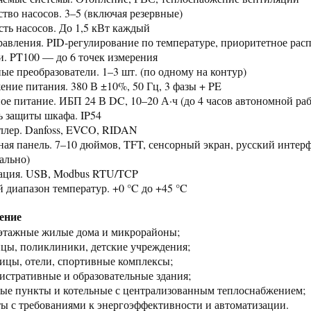
ство насосов. 3–5 (включая резервные)
ть насосов. До 1,5 кВт каждый
равления. PID-регулирование по температуре, приоритетное рас
и. PT100 — до 6 точек измерения
ные преобразователи. 1–3 шт. (по одному на контур)
ение питания. 380 В ±10%, 50 Гц, 3 фазы + PE
ное питание. ИБП 24 В DC, 10–20 А·ч (до 4 часов автономной ра
ь защиты шкафа. IP54
ллер. Danfoss, EVCO, RIDAN
ная панель. 7–10 дюймов, TFT, сенсорный экран, русский интерф
ально)
ация. USB, Modbus RTU/TCP
й диапазон температур. +0 °C до +45 °C
ение
этажные жилые дома и микрорайоны;
ицы, поликлиники, детские учреждения;
ницы, отели, спортивные комплексы;
истративные и образовательные здания;
вые пункты и котельные с централизованным теплоснабжением;
ты с требованиями к энергоэффективности и автоматизации.