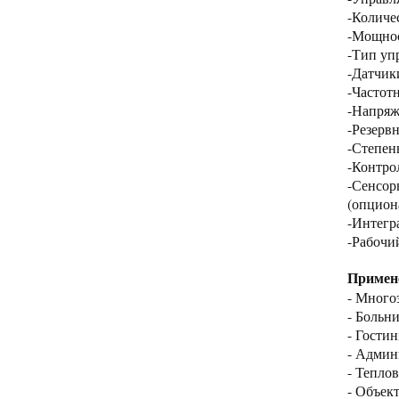
-Количе
-Мощнос
-Тип уп
-Датчик
-Частот
-Напряж
-Резерв
-Степен
-Контро
-Сенсор
(опцион
-Интегр
-Рабочи
Примен
- Много
- Больн
- Гости
- Админ
- Тепло
- Объек