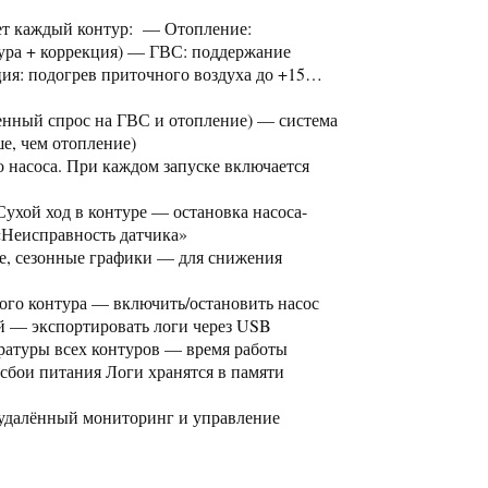
ует каждый контур: — Отопление:
ура + коррекция) — ГВС: поддержание
ция: подогрев приточного воздуха до +15…
енный спрос на ГВС и отопление) — система
ше, чем отопление)
о насоса. При каждом запуске включается
Сухой ход в контуре — остановка насоса-
«Неисправность датчика»
е, сезонные графики — для снижения
дого контура — включить/остановить насос
й — экспортировать логи через USB
ратуры всех контуров — время работы
бои питания Логи хранятся в памяти
удалённый мониторинг и управление