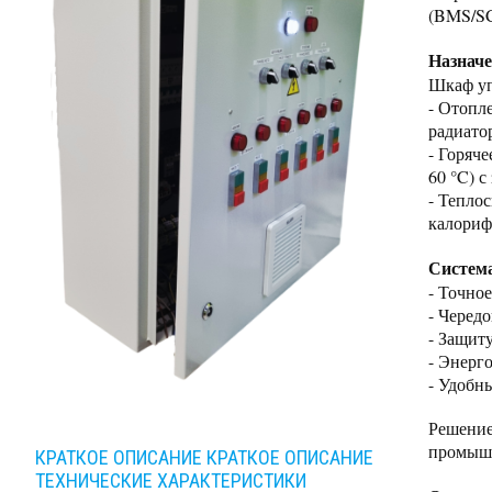
(BMS/S
Назнач
Шкаф уп
- Отопл
радиато
- Горяч
60 °C) с
- Тепло
калориф
Система
- Точно
- Черед
- Защиту
- Энерг
- Удобн
Решение
промышл
КРАТКОЕ ОПИСАНИЕ
КРАТКОЕ ОПИСАНИЕ
ТЕХНИЧЕСКИЕ ХАРАКТЕРИСТИКИ