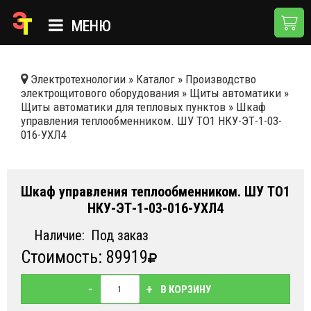
МЕНЮ
ГЛАВНАЯ
Электротехнологии
»
Каталог
»
Производство
электрощитового оборудования
»
Щиты автоматики
»
КАТАЛОГ
Щиты автоматики для тепловых пунктов
»
Шкаф
управления теплообменником. ШУ ТО1 НКУ-ЭТ-1-03-
О КОМПАНИИ
016-УХЛ4
ПРИМЕНЕНИЯ
НОВОСТИ
Шкаф управления теплообменником. ШУ ТО1
НКУ-ЭТ-1-03-016-УХЛ4
ДОСТАВКА И ОПЛАТА
Наличие:
Под заказ
КОНТАКТЫ
Стоимость: 89919
-
+
В КОРЗИНУ