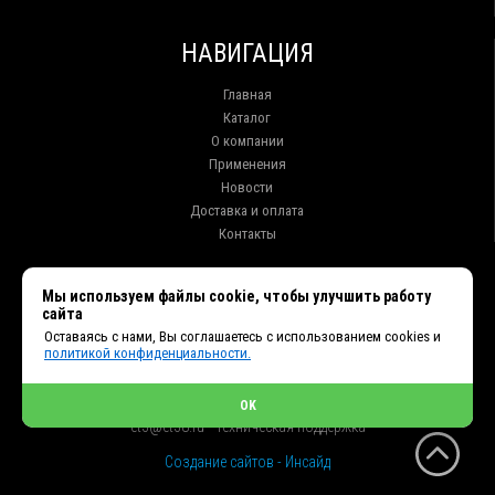
НАВИГАЦИЯ
Главная
Каталог
О компании
Применения
Новости
Доставка и оплата
Контакты
КОНТАКТЫ
Мы используем файлы cookie, чтобы улучшить работу
сайта
г. Иркутск ул. Клары Цеткин, 16, офис 15
Оставаясь с нами, Вы соглашаетесь с использованием cookies и
+7 (914) 010-76-83, 8 (3952) 93-27-93 - Отдел продаж
политикой конфиденциальности.
+7 (950) 075-85-99 - Техническая поддержка
info@et38.ru - Общая почта
et1@et38.ru - Отдел продаж
OK
et2@et38.ru - Отдел продаж
et3@et38.ru - Техническая поддержка
Создание сайтов - Инсайд