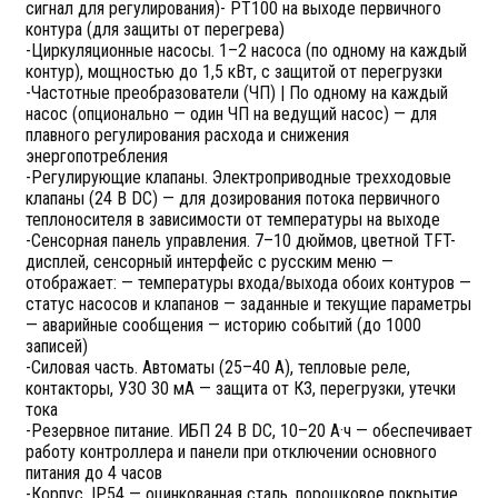
сигнал для регулирования)- PT100 на выходе первичного
контура (для защиты от перегрева)
-Циркуляционные насосы. 1–2 насоса (по одному на каждый
контур), мощностью до 1,5 кВт, с защитой от перегрузки
-Частотные преобразователи (ЧП) | По одному на каждый
насос (опционально — один ЧП на ведущий насос) — для
плавного регулирования расхода и снижения
энергопотребления
-Регулирующие клапаны. Электроприводные трехходовые
клапаны (24 В DC) — для дозирования потока первичного
теплоносителя в зависимости от температуры на выходе
-Сенсорная панель управления. 7–10 дюймов, цветной TFT-
дисплей, сенсорный интерфейс с русским меню —
отображает: — температуры входа/выхода обоих контуров —
статус насосов и клапанов — заданные и текущие параметры
— аварийные сообщения — историю событий (до 1000
записей)
-Силовая часть. Автоматы (25–40 А), тепловые реле,
контакторы, УЗО 30 мА — защита от КЗ, перегрузки, утечки
тока
-Резервное питание. ИБП 24 В DC, 10–20 А·ч — обеспечивает
работу контроллера и панели при отключении основного
питания до 4 часов
-Корпус. IP54 — оцинкованная сталь, порошковое покрытие,