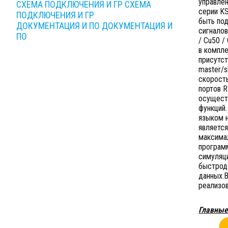
управлен
СХЕМА ПОДКЛЮЧЕНИЯ И ГР
СХЕМА
серии K
ПОДКЛЮЧЕНИЯ И ГР
быть по
ДОКУМЕНТАЦИЯ И ПО
ДОКУМЕНТАЦИЯ И
сигналов
ПО
/ Cu50 /
в компл
присутс
master/s
скорость
портов 
осуществ
функций.
языком н
является
максима
программ
симуляци
быстрод
данных.
реализо
Главные