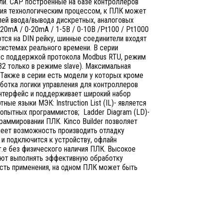
ели. САР построенные на базе контроллеров
ния технологическим процессом, к ПЛК может
ей ввода/вывода дискретных, аналоговых
20mA / 0-20mA / 1-5В / 0-10В /Pt100 / Pt1000
тся на DIN рейку, шинные соединители входят
истемах реального времени. В серии
 с поддержкой протокола Modbus RTU, режим
2 только в режиме slave). Максимальная
 Также в серии есть модели у которых кроме
ботка логики управления для контроллеров
 интерфейс и поддерживает широкий набор
ые языки МЭК: Instruction List (IL)- является
 опытных программистов; Ladder Diagram (LD)-
раммировании ПЛК. Kinco Builder позволяет
меет возможность производить отладку
и подключится к устройству, офлайн
 т.е без физического наличия ПЛК. Высокое
яют выполнять эффективную обработку
сть применения, на одном ПЛК может быть