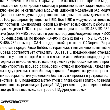
ия. Количество и тип I/O варьируется и зависит от конкретной мод
S позволяют адаптировать систему к решению новых задач управле
дключено до 14 сигнальных модулей. Широкий модельный ряд модул
 (аналоговые модули поддерживают выходные сигналы датчиков: 4-
 Cu100, расширяет функционал ПЛК. Все ПЛК и модули устанавливаю
ект поставки. Контроллеры серии KS имеют возможность работы в с
твуют модели ПЛК которые имеют только два порта RS-485/RS-232
lave (порт RS-485 работают в режиме ведущий/ведомый, порт RS-23
 обмена данными по портам RS-485 и RS-232 равна 115.2 Кбит/сек.
RS-485/232 есть порт CAN с поддержкой протокола CANopen. Разра
ляется в среде Kinco Builder, которая имеет интуитивно понятный
 Среда соответствует стандарту IEC61131-3, поддерживает стандартн
изкого уровня, который похож с языком ассемблера, подходит для
 одним из наиболее часто используемых графических языков в прог
льно упростить процесс разработки и отладки программы. Среда и
ы в двух режимах: онлайн симуляция-необходимо загрузить проект 
я- проверка логики управления без загрузки проекта в устройство,
ействие ПЛК, поддержка математики с плавающей запятой, позвол
Возможность реализации функций ПИД-регулятора, расширяют обла
вано до 8 независимых контуров с ПИД-регуляторами.
 характеристики: