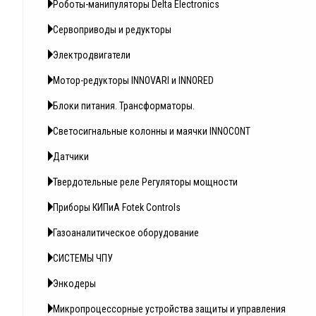
Роботы-манипуляторы Delta Electronics
Сервоприводы и редукторы
Электродвигатели
Мотор-редукторы INNOVARI и INNORED
Блоки питания. Трансформаторы.
Светосигнальные колонны и маячки INNOCONT
Датчики
Твердотельные реле Регуляторы мощности
Приборы КИПиА Fotek Controls
Газоаналитическое оборудование
СИСТЕМЫ ЧПУ
Энкодеры
Микропроцессорные устройства защиты и управления