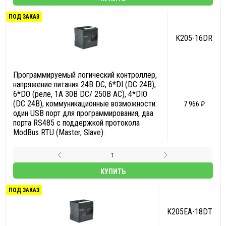
ПОД ЗАКАЗ
K205-16DR
Программируемый логический контроллер,
напряжение питания 24В DC, 6*DI (DC 24В),
6*DO (реле, 1A 30В DC/ 250В АС), 4*DIO
(DC 24В), коммуникационные возможности:
7 966 ₽
один USB порт для программирования, два
порта RS485 с поддержкой протокола
ModBus RTU (Master, Slave).
КУПИТЬ
ПОД ЗАКАЗ
K205EA-18DT