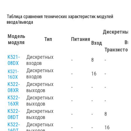
Таблица сравнения технических характеристик модулей
ввода/вывода
Дискретные
Модель
Тип
Питания
модуля
Вы
Вход
Транзисто
K521-
Дискретных
-
8
-
08DX
входов
Дискретных
K521-
-
16
-
входов
16DX
K522-
Дискретных
-
-
-
08XR
выходов
K522-
Дискретных
-
-
-
16XR
выходов
K522-
Дискретных
-
-
8
08DT
выходов
K522-
Дискретных
-
-
16
16DT
выходов