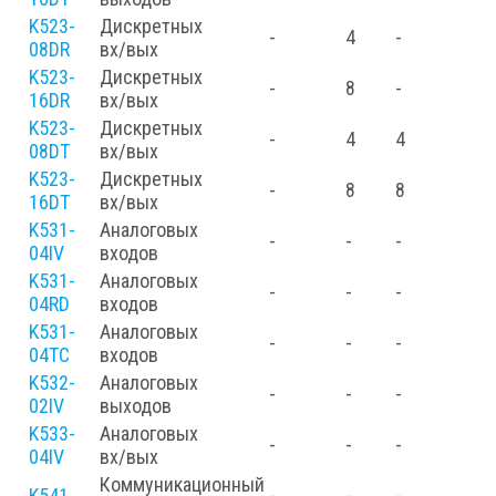
K523-
Дискретных
-
4
-
08DR
вх/вых
K523-
Дискретных
-
8
-
16DR
вх/вых
K523-
Дискретных
-
4
4
08DT
вх/вых
K523-
Дискретных
-
8
8
16DT
вх/вых
K531-
Аналоговых
-
-
-
04IV
входов
K531-
Аналоговых
-
-
-
04RD
входов
K531-
Аналоговых
-
-
-
04TC
входов
K532-
Аналоговых
-
-
-
02IV
выходов
K533-
Аналоговых
-
-
-
04IV
вх/вых
Коммуникационный
K541
-
-
-