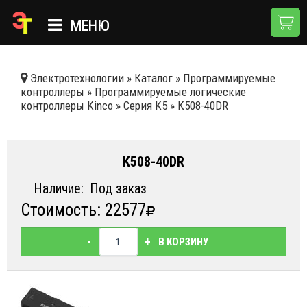
МЕНЮ
ГЛАВНАЯ
Электротехнологии
»
Каталог
»
Программируемые
контроллеры
»
Программируемые логические
КАТАЛОГ
контроллеры Kinсo
»
Серия K5
»
K508-40DR
О КОМПАНИИ
ПРИМЕНЕНИЯ
K508-40DR
НОВОСТИ
Наличие:
Под заказ
Стоимость: 22577
ДОСТАВКА И ОПЛАТА
КОНТАКТЫ
-
+
В КОРЗИНУ