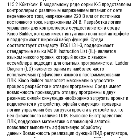
115.2 Кбит/сек. В модельному ряде серии К-5 представлены
контроллеры с различным напряжением питания: от сети
переменного тока, напряжением 220 В или от источника
постоянного тока, напряжением 24 В. Разработка логики
управления для контроллеров осуществляется в среде
Kinco Builder, которая имеет интуитивно понятный интерфейс
и поддерживает широкий набор функций. Среда
соответствует стандарту IEC61131-3, поддерживает
стандартные языки МЭК: Instruction List (IL)- является
языком низкого уровня, который похож с языком
ассемблера, подходит для опытных программистов; Ladder
Diagram (LD)-является одним из наиболее часто
используемых графических языков в программировании
ПЛК. Kinco Builder позволяет максимально упростить
процесс разработки и отладки программы. Среда имеет
возможность производить отладку программы в двух
режимах: онлайн симуляция-необходимо загрузить проект и
подключится к устройству, офлайн симуляция- проверка
логики управления без загрузки проекта в устройство, т.е
без физического наличия ПЛК. Высокое быстродействие
ПЛК, поддержка математики с плавающей запятой,
позволяют выполнять эффективную обработку
данных.Возможность реализации функций ПИД-регулятора,