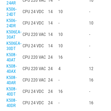
CPU
220 VAC
14
-
10
-
24AR
K506-
CPU
24 VDC
14
10
-
-
24DT
K506-
CPU
24 VDC
14
-
10
-
24DR
K506EA-
CPU
220 VAC
14
10
-
30AT
K506EA-
CPU
24 VDC
14
10
-
30DT
K508-
CPU
220 VAC
24
16
-
-
40AT
K508-
CPU
220 VAC
24
4
12
-
40AX
K508-
CPU
220 VAC
24
-
16
-
40AR
K508-
CPU
24 VDC
24
16
-
-
40DT
K508-
CPU
24 VDC
24
-
16
-
40DR