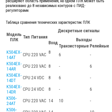
расширяют область применения, на одном ПЛК может быть
реализовано до 8 независимых контуров с ПИД-
регуляторами.
Таблица сравнения технических характеристик ПЛК
Дискретные сигналы
Модель
Тип
Питания
ПЛК
Выходы
Вход
Транзисторные
Релейные
K504EX-
8
CPU
220 VAC
6
-
-
14AT
K504EX-
CPU
220 VAC
8
-
6
-
14AR
K504EX-
CPU
24 VDC
8
6
-
-
14DT
K504EX-
CPU
24 VDC
8
-
6
-
14DR
K506-
CPU
220 VAC
14
10
-
-
24AT
K506-