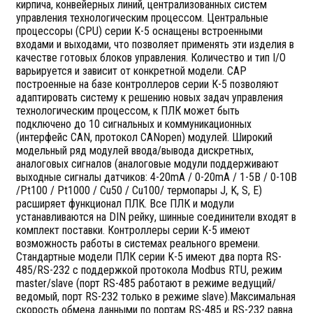
кирпича, конвейерных линий, централизованных систем
управления технологическим процессом. Центральные
процессоры (CPU) серии K-5 оснащены встроенными
входами и выходами, что позволяет применять эти изделия в
качестве готовых блоков управления. Количество и тип I/O
варьируется и зависит от конкретной модели. САР
построенные на базе контроллеров серии К-5 позволяют
адаптировать систему к решению новых задач управления
технологическим процессом, к ПЛК может быть
подключено до 10 сигнальных и коммуникационных
(интерфейс CAN, протокол CANopen) модулей. Широкий
модельный ряд модулей ввода/вывода дискретных,
аналоговых сигналов (аналоговые модули поддерживают
выходные сигналы датчиков: 4-20mA / 0-20mA / 1-5В / 0-10В
/Pt100 / Pt1000 / Cu50 / Cu100/ термопары J, K, S, E)
расширяет функционал ПЛК. Все ПЛК и модули
устанавливаются на DIN рейку, шинные соединители входят в
комплект поставки. Контроллеры серии K-5 имеют
возможность работы в системах реального времени.
Стандартные модели ПЛК серии K-5 имеют два порта RS-
485/RS-232 с поддержкой протокола Modbus RTU, режим
master/slave (порт RS-485 работают в режиме ведущий/
ведомый, порт RS-232 только в режиме slave).Максимальная
скорость обмена данными по портам RS-485 и RS-232 равна