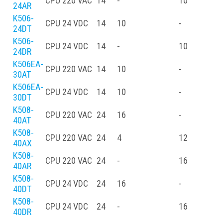
CPU
220 VAC
14
-
10
-
24AR
K506-
CPU
24 VDC
14
10
-
-
24DT
K506-
CPU
24 VDC
14
-
10
-
24DR
K506EA-
CPU
220 VAC
14
10
-
30AT
K506EA-
CPU
24 VDC
14
10
-
30DT
K508-
CPU
220 VAC
24
16
-
-
40AT
K508-
CPU
220 VAC
24
4
12
-
40AX
K508-
CPU
220 VAC
24
-
16
-
40AR
K508-
CPU
24 VDC
24
16
-
-
40DT
K508-
CPU
24 VDC
24
-
16
-
40DR