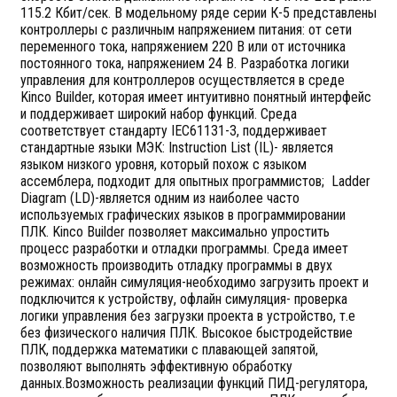
115.2 Кбит/сек. В модельному ряде серии К-5 представлены
контроллеры с различным напряжением питания: от сети
переменного тока, напряжением 220 В или от источника
постоянного тока, напряжением 24 В. Разработка логики
управления для контроллеров осуществляется в среде
Kinco Builder, которая имеет интуитивно понятный интерфейс
и поддерживает широкий набор функций. Среда
соответствует стандарту IEC61131-3, поддерживает
стандартные языки МЭК: Instruction List (IL)- является
языком низкого уровня, который похож с языком
ассемблера, подходит для опытных программистов; Ladder
Diagram (LD)-является одним из наиболее часто
используемых графических языков в программировании
ПЛК. Kinco Builder позволяет максимально упростить
процесс разработки и отладки программы. Среда имеет
возможность производить отладку программы в двух
режимах: онлайн симуляция-необходимо загрузить проект и
подключится к устройству, офлайн симуляция- проверка
логики управления без загрузки проекта в устройство, т.е
без физического наличия ПЛК. Высокое быстродействие
ПЛК, поддержка математики с плавающей запятой,
позволяют выполнять эффективную обработку
данных.Возможность реализации функций ПИД-регулятора,