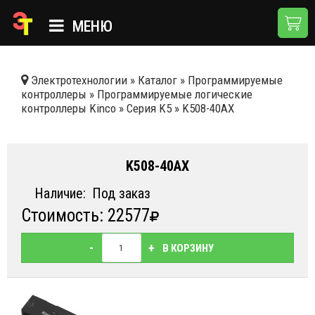
МЕНЮ
ГЛАВНАЯ
Электротехнологии
»
Каталог
»
Программируемые
контроллеры
»
Программируемые логические
КАТАЛОГ
контроллеры Kinсo
»
Серия K5
»
K508-40AX
О КОМПАНИИ
ПРИМЕНЕНИЯ
K508-40AX
НОВОСТИ
Наличие:
Под заказ
Стоимость: 22577
ДОСТАВКА И ОПЛАТА
КОНТАКТЫ
-
+
В КОРЗИНУ