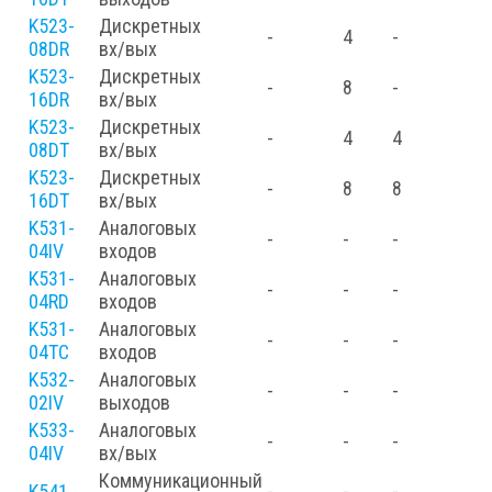
K523-
Дискретных
-
4
-
08DR
вх/вых
K523-
Дискретных
-
8
-
16DR
вх/вых
K523-
Дискретных
-
4
4
08DT
вх/вых
K523-
Дискретных
-
8
8
16DT
вх/вых
K531-
Аналоговых
-
-
-
04IV
входов
K531-
Аналоговых
-
-
-
04RD
входов
K531-
Аналоговых
-
-
-
04TC
входов
K532-
Аналоговых
-
-
-
02IV
выходов
K533-
Аналоговых
-
-
-
04IV
вх/вых
Коммуникационный
K541
-
-
-