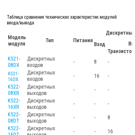
Таблица сравнения технических характеристик модулей
ввода/вывода
Дискретные
Модель
Тип
Питания
модуля
Вы
Вход
Транзисто
K521-
Дискретных
-
8
-
08DX
входов
Дискретных
K521-
-
16
-
входов
16DX
K522-
Дискретных
-
-
-
08XR
выходов
K522-
Дискретных
-
-
-
16XR
выходов
K522-
Дискретных
-
-
8
08DT
выходов
K522-
Дискретных
-
-
16
16DT
выходов