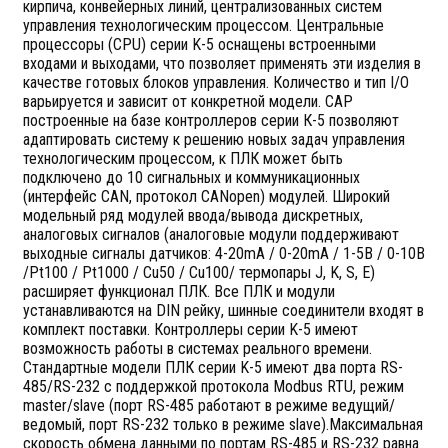
кирпича, конвейерных линий, централизованных систем
управления технологическим процессом. Центральные
процессоры (CPU) серии K-5 оснащены встроенными
входами и выходами, что позволяет применять эти изделия в
качестве готовых блоков управления. Количество и тип I/O
варьируется и зависит от конкретной модели. САР
построенные на базе контроллеров серии К-5 позволяют
адаптировать систему к решению новых задач управления
технологическим процессом, к ПЛК может быть
подключено до 10 сигнальных и коммуникационных
(интерфейс CAN, протокол CANopen) модулей. Широкий
модельный ряд модулей ввода/вывода дискретных,
аналоговых сигналов (аналоговые модули поддерживают
выходные сигналы датчиков: 4-20mA / 0-20mA / 1-5В / 0-10В
/Pt100 / Pt1000 / Cu50 / Cu100/ термопары J, K, S, E)
расширяет функционал ПЛК. Все ПЛК и модули
устанавливаются на DIN рейку, шинные соединители входят в
комплект поставки. Контроллеры серии K-5 имеют
возможность работы в системах реального времени.
Стандартные модели ПЛК серии K-5 имеют два порта RS-
485/RS-232 с поддержкой протокола Modbus RTU, режим
master/slave (порт RS-485 работают в режиме ведущий/
ведомый, порт RS-232 только в режиме slave).Максимальная
скорость обмена данными по портам RS-485 и RS-232 равна