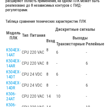
расширяют область применения, на одном ПЛК может быть
реализовано до 8 независимых контуров с ПИД-
регуляторами.
Таблица сравнения технических характеристик ПЛК
Дискретные сигналы
Модель
Тип
Питания
ПЛК
Выходы
Вход
Транзисторные
Релейные
K504EX-
8
CPU
220 VAC
6
-
-
14AT
K504EX-
CPU
220 VAC
8
-
6
-
14AR
K504EX-
CPU
24 VDC
8
6
-
-
14DT
K504EX-
CPU
24 VDC
8
-
6
-
14DR
K506-
CPU
220 VAC
14
10
-
-
24AT
K506-