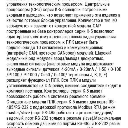
управления технологическим процессом. Центральные
процессоры (CPU) серии K-5 оснащены встроенными
входами и выходами, что позволяет применять эти изделия в
качестве готовых блоков управления. Количество и тип I/O
варьируется и зависит от конкретной модели. САР
построенные на базе контроллеров серии К-5 позволяют
адаптировать систему к решению новых задач управления
технологическим процессом, к ПЛК может быть
подключено до 10 сигнальных и коммуникационных
(интерфейс CAN, протокол CANopen) модулей. Широкий
модельный ряд модулей ввода/вывода дискретных,
аналоговых сигналов (аналоговые модули поддерживают
выходные сигналы датчиков: 4-20mA / 0-20mA / 1-5В / 0-10В
/Pt100 / Pt1000 / Cu50 / Cu100/ термопары J, K, S, E)
расширяет функционал ПЛК. Все ПЛК и модули
устанавливаются на DIN рейку, шинные соединители входят в
комплект поставки. Контроллеры серии K-5 имеют
возможность работы в системах реального времени.
Стандартные модели ПЛК серии K-5 имеют два порта RS-
485/RS-232 с поддержкой протокола Modbus RTU, режим
master/slave (порт RS-485 работают в режиме ведущий/
ведомый, порт RS-232 только в режиме slave).Максимальная
скорость обмена данными по портам RS-485 и RS-232 равна