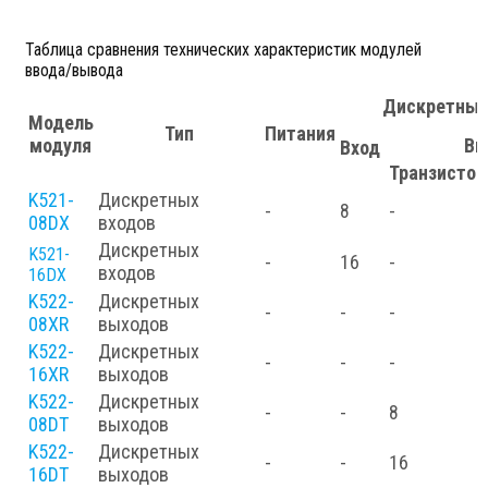
Таблица сравнения технических характеристик модулей
ввода/вывода
Дискретные
Модель
Тип
Питания
модуля
Вы
Вход
Транзисто
K521-
Дискретных
-
8
-
08DX
входов
Дискретных
K521-
-
16
-
входов
16DX
K522-
Дискретных
-
-
-
08XR
выходов
K522-
Дискретных
-
-
-
16XR
выходов
K522-
Дискретных
-
-
8
08DT
выходов
K522-
Дискретных
-
-
16
16DT
выходов