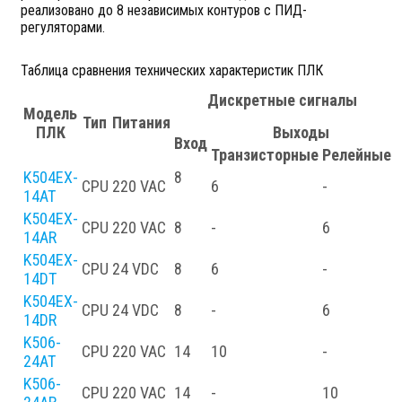
реализовано до 8 независимых контуров с ПИД-
регуляторами.
Таблица сравнения технических характеристик ПЛК
Дискретные сигналы
Модель
Тип
Питания
ПЛК
Выходы
Вход
Транзисторные
Релейные
K504EX-
8
CPU
220 VAC
6
-
-
14AT
K504EX-
CPU
220 VAC
8
-
6
-
14AR
K504EX-
CPU
24 VDC
8
6
-
-
14DT
K504EX-
CPU
24 VDC
8
-
6
-
14DR
K506-
CPU
220 VAC
14
10
-
-
24AT
K506-
CPU
220 VAC
14
-
10
-