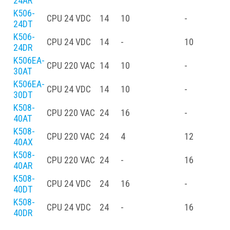
24AR
K506-
CPU
24 VDC
14
10
-
-
24DT
K506-
CPU
24 VDC
14
-
10
-
24DR
K506EA-
CPU
220 VAC
14
10
-
30AT
K506EA-
CPU
24 VDC
14
10
-
30DT
K508-
CPU
220 VAC
24
16
-
-
40AT
K508-
CPU
220 VAC
24
4
12
-
40AX
K508-
CPU
220 VAC
24
-
16
-
40AR
K508-
CPU
24 VDC
24
16
-
-
40DT
K508-
CPU
24 VDC
24
-
16
-
40DR