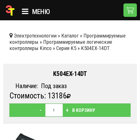
МЕНЮ
ГЛАВНАЯ
Электротехнологии
»
Каталог
»
Программируемые
контроллеры
»
Программируемые логические
КАТАЛОГ
контроллеры Kinсo
»
Серия K5
»
K504EX-14DT
О КОМПАНИИ
ПРИМЕНЕНИЯ
K504EX-14DT
НОВОСТИ
Наличие:
Под заказ
Стоимость: 13186
ДОСТАВКА И ОПЛАТА
КОНТАКТЫ
-
+
В КОРЗИНУ