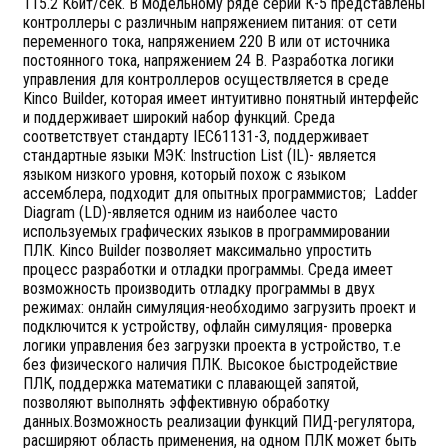
115.2 Кбит/сек. В модельному ряде серии К-5 представлены
контроллеры с различным напряжением питания: от сети
переменного тока, напряжением 220 В или от источника
постоянного тока, напряжением 24 В. Разработка логики
управления для контроллеров осуществляется в среде
Kinco Builder, которая имеет интуитивно понятный интерфейс
и поддерживает широкий набор функций. Среда
соответствует стандарту IEC61131-3, поддерживает
стандартные языки МЭК: Instruction List (IL)- является
языком низкого уровня, который похож с языком
ассемблера, подходит для опытных программистов; Ladder
Diagram (LD)-является одним из наиболее часто
используемых графических языков в программировании
ПЛК. Kinco Builder позволяет максимально упростить
процесс разработки и отладки программы. Среда имеет
возможность производить отладку программы в двух
режимах: онлайн симуляция-необходимо загрузить проект и
подключится к устройству, офлайн симуляция- проверка
логики управления без загрузки проекта в устройство, т.е
без физического наличия ПЛК. Высокое быстродействие
ПЛК, поддержка математики с плавающей запятой,
позволяют выполнять эффективную обработку
данных.Возможность реализации функций ПИД-регулятора,
расширяют область применения, на одном ПЛК может быть