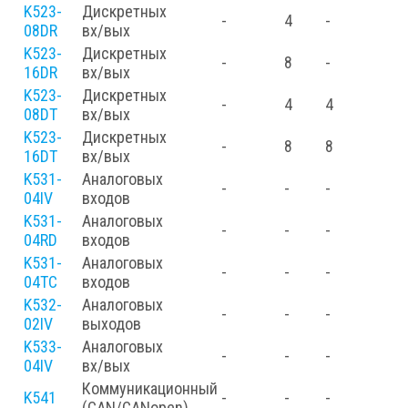
K523-
Дискретных
-
4
-
08DR
вх/вых
K523-
Дискретных
-
8
-
16DR
вх/вых
K523-
Дискретных
-
4
4
08DT
вх/вых
K523-
Дискретных
-
8
8
16DT
вх/вых
K531-
Аналоговых
-
-
-
04IV
входов
K531-
Аналоговых
-
-
-
04RD
входов
K531-
Аналоговых
-
-
-
04TC
входов
K532-
Аналоговых
-
-
-
02IV
выходов
K533-
Аналоговых
-
-
-
04IV
вх/вых
Коммуникационный
K541
-
-
-
(CAN/CANopen)