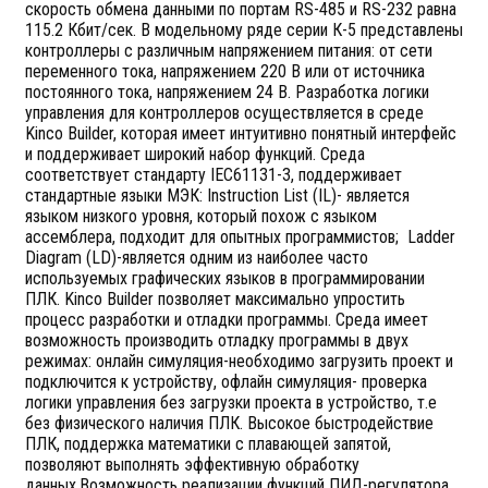
скорость обмена данными по портам RS-485 и RS-232 равна
115.2 Кбит/сек. В модельному ряде серии К-5 представлены
контроллеры с различным напряжением питания: от сети
переменного тока, напряжением 220 В или от источника
постоянного тока, напряжением 24 В. Разработка логики
управления для контроллеров осуществляется в среде
Kinco Builder, которая имеет интуитивно понятный интерфейс
и поддерживает широкий набор функций. Среда
соответствует стандарту IEC61131-3, поддерживает
стандартные языки МЭК: Instruction List (IL)- является
языком низкого уровня, который похож с языком
ассемблера, подходит для опытных программистов; Ladder
Diagram (LD)-является одним из наиболее часто
используемых графических языков в программировании
ПЛК. Kinco Builder позволяет максимально упростить
процесс разработки и отладки программы. Среда имеет
возможность производить отладку программы в двух
режимах: онлайн симуляция-необходимо загрузить проект и
подключится к устройству, офлайн симуляция- проверка
логики управления без загрузки проекта в устройство, т.е
без физического наличия ПЛК. Высокое быстродействие
ПЛК, поддержка математики с плавающей запятой,
позволяют выполнять эффективную обработку
данных.Возможность реализации функций ПИД-регулятора,