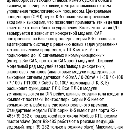
древообрабатывающих станков, камер сушки и обжига
кирпича, конвейерных линий, централизованных систем
управления технологическим процессом. Центральные
процессоры (CPU) серии K-5 оснащены встроенными
входами и выходами, что позволяет применять эти изделия в
качестве готовых блоков управления. Количество и тип I/O
варьируется и зависит от конкретной модели. САР
построенные на базе контроллеров серии К-5 позволяют
адаптировать систему к решению новых задач управления
технологическим процессом, к ПЛК может быть
подключено до 10 сигнальных и коммуникационных
(интерфейс CAN, протокол CANopen) модулей. Широкий
модельный ряд модулей ввода/вывода дискретных,
аналоговых сигналов (аналоговые модули поддерживают
выходные сигналы датчиков: 4-20mA / 0-20mA / 1-5В / 0-10В
/Pt100 / Pt1000 / Cu50 / Cu100/ термопары J, K, S, E)
расширяет функционал ПЛК. Все ПЛК и модули
устанавливаются на DIN рейку, шинные соединители входят в
комплект поставки. Контроллеры серии K-5 имеют
возможность работы в системах реального времени.
Стандартные модели ПЛК серии K-5 имеют два порта RS-
485/RS-232 с поддержкой протокола Modbus RTU, режим
master/slave (порт RS-485 работают в режиме ведущий/
ведомый, порт RS-232 только в режиме slave).Максимальная