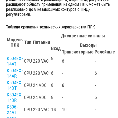
расширяют область применения, на одном ПЛК может быть
реализовано до 8 независимых контуров с ПИД-
регуляторами.
Таблица сравнения технических характеристик ПЛК
Дискретные сигналы
Модель
Тип
Питания
ПЛК
Выходы
Вход
Транзисторные
Релейные
K504EX-
8
CPU
220 VAC
6
-
-
14AT
K504EX-
CPU
220 VAC
8
-
6
-
14AR
K504EX-
CPU
24 VDC
8
6
-
-
14DT
K504EX-
CPU
24 VDC
8
-
6
-
14DR
K506-
CPU
220 VAC
14
10
-
-
24AT