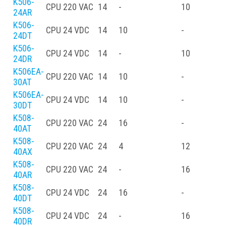
K506-
CPU
220 VAC
14
-
10
-
24AR
K506-
CPU
24 VDC
14
10
-
-
24DT
K506-
CPU
24 VDC
14
-
10
-
24DR
K506EA-
CPU
220 VAC
14
10
-
30AT
K506EA-
CPU
24 VDC
14
10
-
30DT
K508-
CPU
220 VAC
24
16
-
-
40AT
K508-
CPU
220 VAC
24
4
12
-
40AX
K508-
CPU
220 VAC
24
-
16
-
40AR
K508-
CPU
24 VDC
24
16
-
-
40DT
K508-
CPU
24 VDC
24
-
16
-
40DR