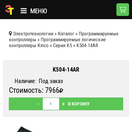
МЕНЮ
ГЛАВНАЯ
Электротехнологии
»
Каталог
»
Программируемые
контроллеры
»
Программируемые логические
КАТАЛОГ
контроллеры Kinсo
»
Серия K5
»
K504-14AR
О КОМПАНИИ
ПРИМЕНЕНИЯ
K504-14AR
НОВОСТИ
Наличие:
Под заказ
Стоимость: 7966
ДОСТАВКА И ОПЛАТА
КОНТАКТЫ
-
+
В КОРЗИНУ