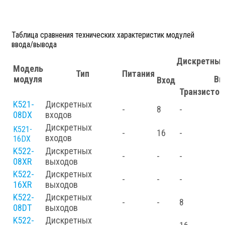
Таблица сравнения технических характеристик модулей
ввода/вывода
Дискретные
Модель
Тип
Питания
модуля
Вы
Вход
Транзисто
K521-
Дискретных
-
8
-
08DX
входов
Дискретных
K521-
-
16
-
входов
16DX
K522-
Дискретных
-
-
-
08XR
выходов
K522-
Дискретных
-
-
-
16XR
выходов
K522-
Дискретных
-
-
8
08DT
выходов
K522-
Дискретных